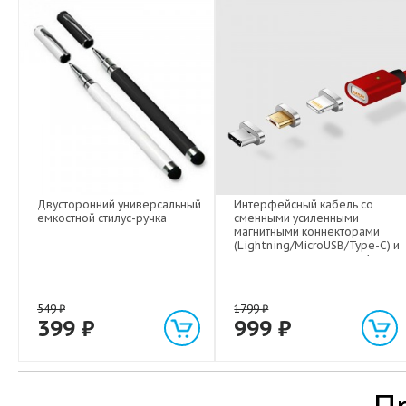
Двусторонний универсальный
Интерфейсный кабель со
емкостной стилус-ручка
сменными усиленными
магнитными коннекторами
(Lightning/MicroUSB/Type-C) и
световым индикатором 1м
549
₽
1799
₽
399
₽
999
₽