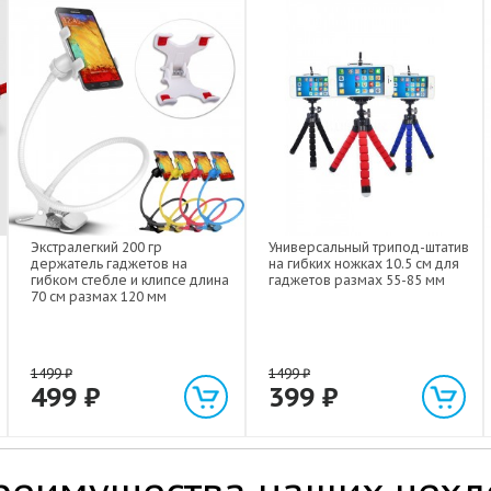
Экстралегкий 200 гр
Универсальный трипод-штатив
держатель гаджетов на
на гибких ножках 10.5 см для
гибком стебле и клипсе длина
гаджетов размах 55-85 мм
70 см размах 120 мм
1499
₽
1499
₽
499
₽
399
₽