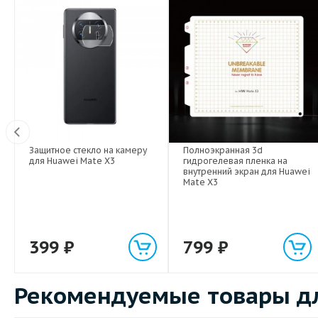
Защитное стекло на камеру
Полноэкранная 3d
Вт
для Huawei Mate X3
гидрогелевая пленка на
внутренний экран для Huawei
Mate X3
399
₽
799
₽
Рекомендуемые товары дл