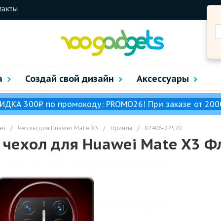
такты
а
Создай свой дизайн
Аксессуары
ИДКА 300₽ по промокоду: PROMO26! При заказе от 200
ei
/
Чехлы для Huawei Mate X3
/
Принты
/
82406-22570
чехол для Huawei Mate X3 Фл