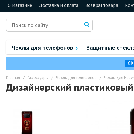
О магазине
Доставка и оплата
Возврат товара
Кон
Чехлы для телефонов
Защитные стекл
СК
Главная
/
Аксессуары
/
Чехлы для телефонов
/
Чехлы для Huaw
Дизайнерский пластиковый 