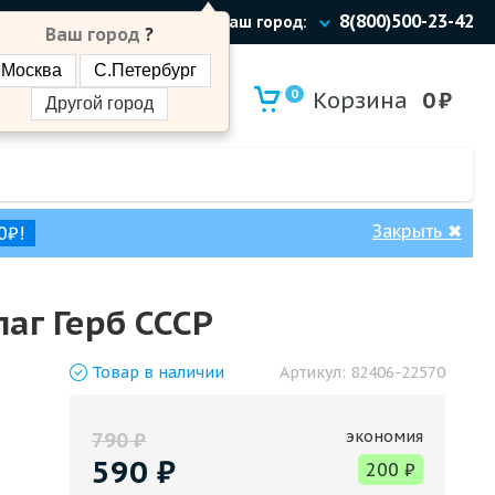
8(800)500-23-42
Ваш город:
Ваш город
?
Москва
С.Петербург
0
Корзина
0
₽
Другой город
Закрыть
✖
0₽!
аг Герб СССР
Товар
в наличии
Артикул:
82406-22570
экономия
790
₽
590
₽
200
₽