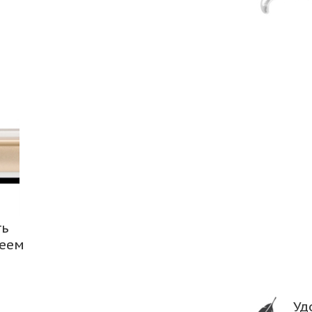
ть
леем
Уд