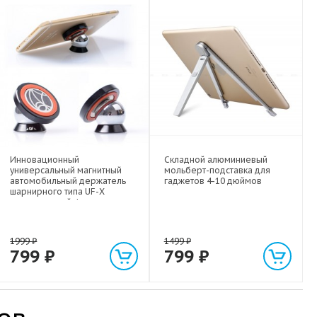
Инновационный
Складной алюминиевый
универсальный магнитный
мольберт-подставка для
автомобильный держатель
гаджетов 4-10 дюймов
шарнирного типа UF-X
экстрасильной фиксации для
любых гаджетов
(смартфонов, планшетов) до 1
кг
1999
₽
1499
₽
799
₽
799
₽