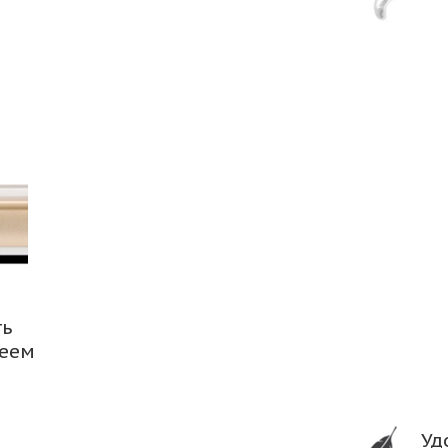
ть
леем
Уд