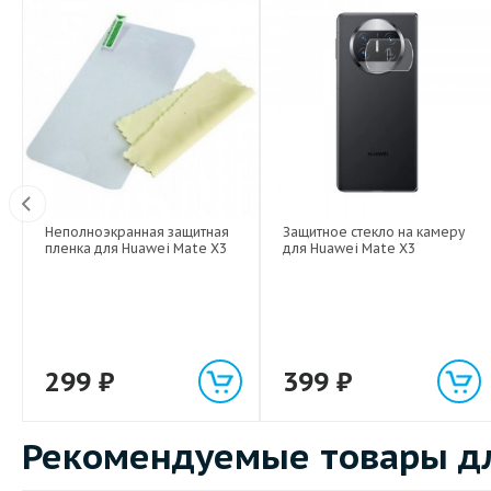
Неполноэкранная защитная
Защитное стекло на камеру
Вт
пленка для Huawei Mate X3
для Huawei Mate X3
299
₽
399
₽
Рекомендуемые товары дл