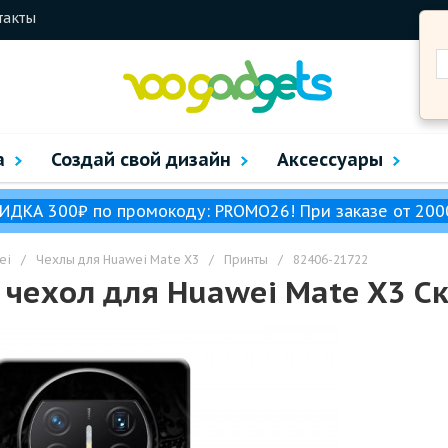
такты
а
Создай свой дизайн
Аксессуары
ИДКА 300₽ по промокоду: PROMO26! При заказе от 200
ei
/
Чехлы для Huawei Mate X3
/
Принты
/
82406-21722
чехол для Huawei Mate X3 С