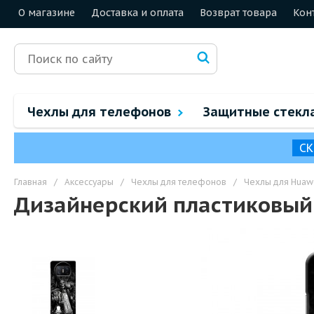
О магазине
Доставка и оплата
Возврат товара
Кон
Чехлы для телефонов
Защитные стекл
СК
Главная
/
Аксессуары
/
Чехлы для телефонов
/
Чехлы для Huaw
Дизайнерский пластиковый 