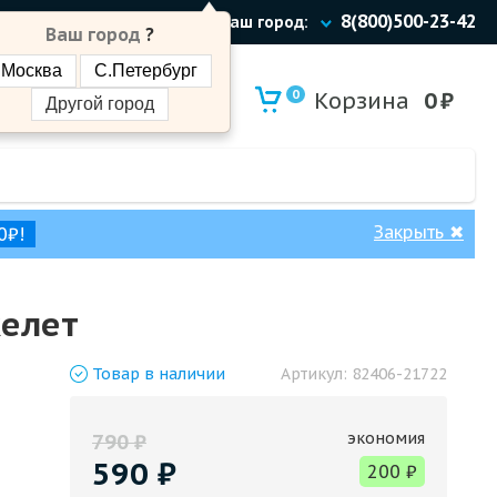
8(800)500-23-42
Ваш город:
Ваш город
?
Москва
С.Петербург
0
Корзина
0
₽
Другой город
Закрыть
✖
0₽!
келет
Товар
в наличии
Артикул:
82406-21722
экономия
790
₽
590
₽
200
₽