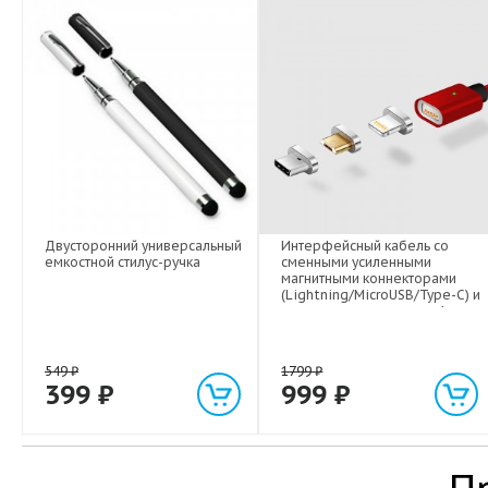
Двусторонний универсальный
Интерфейсный кабель со
емкостной стилус-ручка
сменными усиленными
магнитными коннекторами
(Lightning/MicroUSB/Type-C) и
световым индикатором 1м
549
₽
1799
₽
399
₽
999
₽