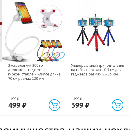
Экстралегкий 200 гр
Универсальный трипод-штатив
держатель гаджетов на
на гибких ножках 10.5 см для
гибком стебле и клипсе длина
гаджетов размах 55-85 мм
70 см размах 120 мм
1499
₽
1499
₽
499
₽
399
₽