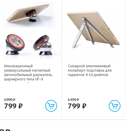
Инновационный
Складной алюминиевый
универсальный магнитный
мольберт-подставка для
автомобильный держатель
гаджетов 4-10 дюймов
шарнирного типа UF-X
экстрасильной фиксации для
любых гаджетов
(смартфонов, планшетов) до 1
кг
1999
₽
1499
₽
799
₽
799
₽