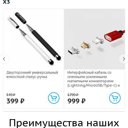
X3
Двусторонний универсальный
Интерфейсный кабель со
емкостной стилус-ручка
сменными усиленными
магнитными коннекторами
(Lightning/MicroUSB/Type-C) и
световым индикатором 1м
549
₽
1799
₽
399
₽
999
₽
Преимущества наших