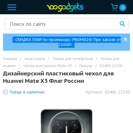
0
✖
СКИДКА 300₽ по промокоду: PROMO26! При заказе от
2000₽!
Главная
/
Аксессуары
/
Чехлы для телефонов
/
Чехлы для
Huawei
/
Чехлы для Huawei Mate X3
/
Принты
/
82406-22530
Дизайнерский пластиковый чехол для
Huawei Mate X3 Флаг России
Товар
в наличии
Артикул:
82406-22530