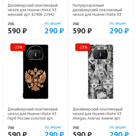
Дизайнерский пластиковый
Полупрозрачный
чехол для Huawei Mate X3
дизайнерский пластиковый
женский арт: 82406-22942
чехол для Huawei Mate X3
Женские принты арт: 82406-
по акции
по акции
21685
790
790
590 ₽
290 ₽
590 ₽
290 ₽
-25%
-25%
Дизайнерский пластиковый
Дизайнерский пластиковый
чехол для Huawei Mate X3
чехол для Huawei Mate X3
Герб России золотой арт:
Ahegao Ахегао Аниме арт:
82406-21817
82406-22519
по акции
по акции
790
790
590 ₽
290 ₽
590 ₽
290 ₽