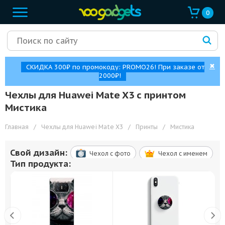
0
✖
СКИДКА 300₽ по промокоду: PROMO26! При заказе от
2000₽!
Чехлы для Huawei Mate X3 с принтом
Мистика
Главная
/
Чехлы для Huawei Mate X3
/
Принты
/
Мистика
Свой дизайн:
Чехол c фото
Чехол c именем
Тип продукта: