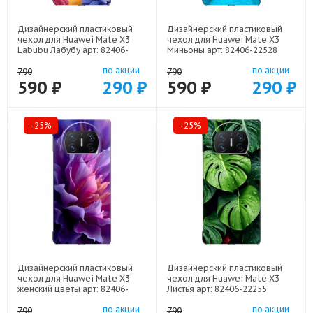
Дизайнерский пластиковый
Дизайнерский пластиковый
чехол для Huawei Mate X3
чехол для Huawei Mate X3
Labubu Лабубу арт: 82406-
Миньоны арт: 82406-22528
22595
по акции
по акции
790
790
590 ₽
290 ₽
590 ₽
290 ₽
-25%
-25%
Дизайнерский пластиковый
Дизайнерский пластиковый
чехол для Huawei Mate X3
чехол для Huawei Mate X3
женский цветы арт: 82406-
Листья арт: 82406-22255
22373
по акции
по акции
790
790