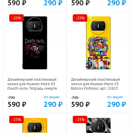
590 ₽
290 ₽
590 ₽
290 ₽
-25%
-25%
Дизайнерский пластиковый
Дизайнерский пластиковый
чехол для Huawei Mate X3
чехол для Huawei Mate X3
Death note Тетрадь смерти
Roblox Роблокс арт: 22613
арт: 22524
по акции
по акции
790
790
590 ₽
290 ₽
590 ₽
290 ₽
-25%
-25%