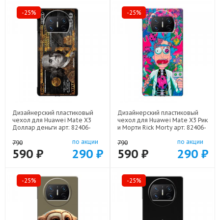
-25%
-25%
Дизайнерский пластиковый
Дизайнерский пластиковый
чехол для Huawei Mate X3
чехол для Huawei Mate X3 Рик
Доллар деньги арт: 82406-
и Морти Rick Morty арт: 82406-
22562
22316
по акции
по акции
790
790
590 ₽
290 ₽
590 ₽
290 ₽
-25%
-25%