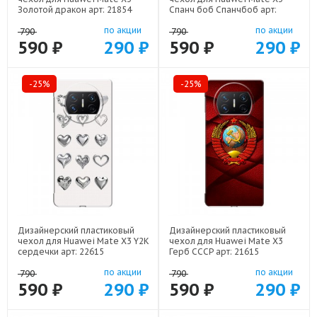
Золотой дракон арт: 21854
Спанч боб Спанчбоб арт:
22526
по акции
по акции
790
790
590 ₽
290 ₽
590 ₽
290 ₽
-25%
-25%
Дизайнерский пластиковый
Дизайнерский пластиковый
чехол для Huawei Mate X3 Y2K
чехол для Huawei Mate X3
сердечки арт: 22615
Герб СССР арт: 21615
по акции
по акции
790
790
590 ₽
290 ₽
590 ₽
290 ₽