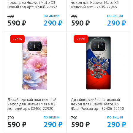
чехол для Huawei Mate X3
чехол для Huawei Mate X3
Новый год арт: 82406-22832
женский арт: 82406-22946
по акции
по акции
790
790
590 ₽
290 ₽
590 ₽
290 ₽
-25%
-25%
Дизайнерский пластиковый
Дизайнерский пластиковый
чехол для Huawei Mate X3
чехол для Huawei Mate X3
женский арт: 82406-22920
Флаг России арт: 82406-22530
по акции
по акции
790
790
590 ₽
290 ₽
590 ₽
290 ₽