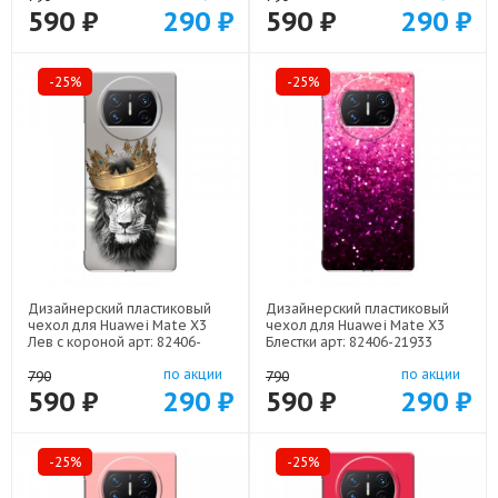
590 ₽
290 ₽
590 ₽
290 ₽
-25%
-25%
Дизайнерский пластиковый
Дизайнерский пластиковый
чехол для Huawei Mate X3
чехол для Huawei Mate X3
Лев с короной арт: 82406-
Блестки арт: 82406-21933
21640
по акции
по акции
790
790
590 ₽
290 ₽
590 ₽
290 ₽
-25%
-25%