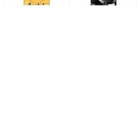
Дизайнерский пластиковый
Дизайнерский пластиковый
чехол для Huawei Mate X3
чехол для Huawei Mate X3
Миньоны арт: 22342
Черные кристаллы арт: 21551
по акции
по акции
790
790
590 ₽
290 ₽
590 ₽
290 ₽
-25%
-25%