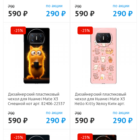
21616
82406-22516
по акции
по акции
790
790
590 ₽
290 ₽
590 ₽
290 ₽
-25%
-25%
Дизайнерский пластиковый
Дизайнерский пластиковый
чехол для Huawei Mate X3
чехол для Huawei Mate X3
Смешной кот арт: 82406-22537
Hello Kitty Хелоу Кити арт:
82406-22252
по акции
по акции
790
790
590 ₽
290 ₽
590 ₽
290 ₽
-25%
-25%