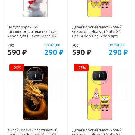
Полупрозрачный
Дизайнерский пластиковый
дизайнерский пластиковый
чехол для Huawei Mate X3
чехол для Huawei Mate X3
Спанч боб Спанчбоб арт:
кролик зайчик арт: 82406-
82406-22526
по акции
по акции
22224
790
790
590 ₽
290 ₽
590 ₽
290 ₽
-25%
-25%
Дизайнерский пластиковый
Дизайнерский пластиковый
чехол для Huawei Mate X3
чехол для Huawei Mate X3