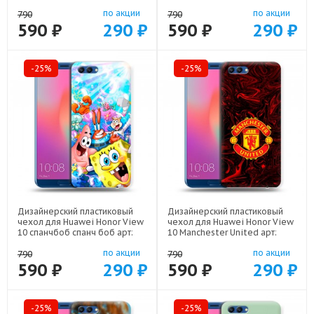
арт: 56860-22516
22537
по акции
по акции
790
790
590 ₽
290 ₽
590 ₽
290 ₽
-25%
-25%
Дизайнерский пластиковый
Дизайнерский пластиковый
чехол для Huawei Honor View
чехол для Huawei Honor View
10 спанчбоб спанч боб арт:
10 Manchester United арт:
56860-22291
56860-22501
по акции
по акции
790
790
590 ₽
290 ₽
590 ₽
290 ₽
-25%
-25%