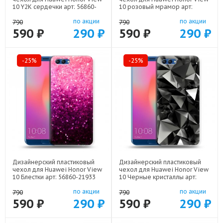
10 Y2K сердечки арт: 56860-
10 розовый мрамор арт:
22615
56860-22307
по акции
по акции
790
790
590 ₽
290 ₽
590 ₽
290 ₽
-25%
-25%
Дизайнерский пластиковый
Дизайнерский пластиковый
чехол для Huawei Honor View
чехол для Huawei Honor View
10 Блестки арт: 56860-21933
10 Черные кристаллы арт:
56860-21551
по акции
по акции
790
790
590 ₽
290 ₽
590 ₽
290 ₽