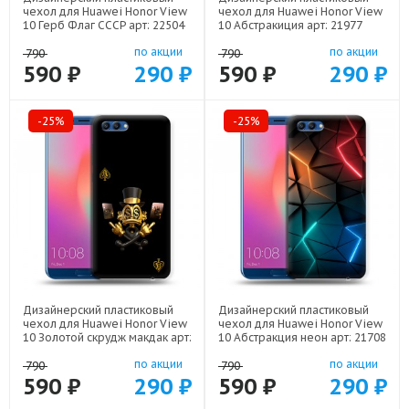
чехол для Huawei Honor View
чехол для Huawei Honor View
10 Герб Флаг СССР арт: 22504
10 Абстракиция арт: 21977
по акции
по акции
790
790
590 ₽
290 ₽
590 ₽
290 ₽
-25%
-25%
Дизайнерский пластиковый
Дизайнерский пластиковый
чехол для Huawei Honor View
чехол для Huawei Honor View
10 Золотой скрудж макдак арт:
10 Абстракция неон арт: 21708
21941
по акции
по акции
790
790
590 ₽
290 ₽
590 ₽
290 ₽