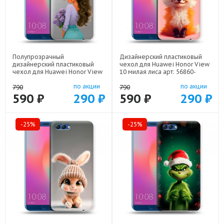
Полупрозрачный
Дизайнерский пластиковый
дизайнерский пластиковый
чехол для Huawei Honor View
чехол для Huawei Honor View
10 милая лиса арт: 56860-
10 девушка цветы арт: 56860-
22141
по акции
по акции
22547
790
790
590 ₽
290 ₽
590 ₽
290 ₽
-25%
-25%