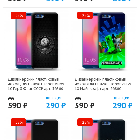
-25%
-25%
Дизайнерский пластиковый
Дизайнерский пластиковый
чехол для Huawei Honor View
чехол для Huawei Honor View
10 Герб Флаг СССР арт: 56860-
10 Майнкрафт арт: 56860-
22504
22273
по акции
по акции
790
790
590 ₽
290 ₽
590 ₽
290 ₽
-25%
-25%