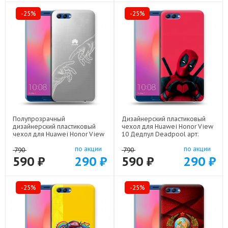
-25%
-25%
Полупрозрачный
Дизайнерский пластиковый
дизайнерский пластиковый
чехол для Huawei Honor View
чехол для Huawei Honor View
10 Дедпул Deadpool арт:
10 Сотворение мира арт:
22559
по акции
по акции
22436
790
790
590 ₽
290 ₽
590 ₽
290 ₽
-25%
-25%