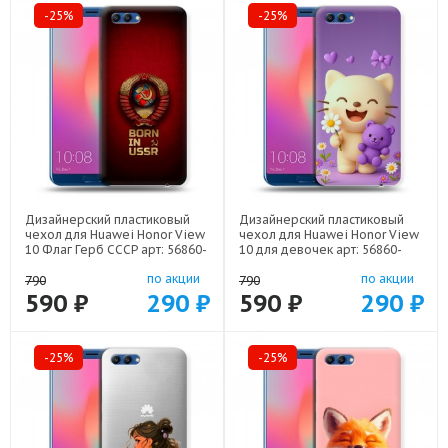
-25%
-25%
Дизайнерский пластиковый
Дизайнерский пластиковый
чехол для Huawei Honor View
чехол для Huawei Honor View
10 Флаг Герб СССР арт: 56860-
10 для девочек арт: 56860-
22570
22376
по акции
по акции
790
790
590 ₽
290 ₽
590 ₽
290 ₽
-25%
-25%