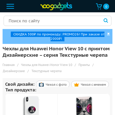
0
✖
СКИДКА 300₽ по промокоду: PROMO26! При заказе от
2000₽!
Чехлы для Huawei Honor View 10 с принтом
Дизайнерские – cерия Текстурные черепа
Главная
/
Чехлы для Huawei Honor View 10
/
Принты
/
Дизайнерские
/
Текстурные черепа
Свой дизайн:
Чехол c фото
Чехол c именем
Тип продукта: