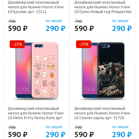
Дизайнерский пластиковый
Дизайнерский пластиковый
чехол для Huawei Honor View
чехол для Huawei Honor View
10 Кролик арт: 22111
10 Гринч Новый год Рождество
арт: 22808
по акции
по акции
790
790
590 ₽
290 ₽
590 ₽
290 ₽
-25%
-25%
Дизайнерский пластиковый
Дизайнерский пластиковый
чехол для Huawei Honor View
чехол для Huawei Honor View
10 Hello Kitty Хелоу Кити арт:
10 Скелет карты арт: 21720
22252
по акции
по акции
790
790
590 ₽
290 ₽
590 ₽
290 ₽