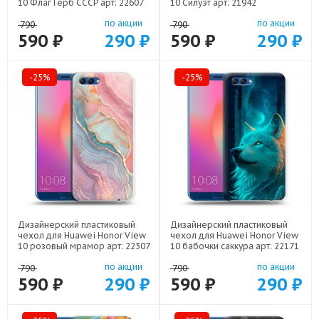
10 Флаг Герб СССР арт: 22607
10 Силуэт арт: 21942
по акции
по акции
790
790
590 ₽
290 ₽
590 ₽
290 ₽
-25%
-25%
Дизайнерский пластиковый
Дизайнерский пластиковый
чехол для Huawei Honor View
чехол для Huawei Honor View
10 розовый мрамор арт: 22307
10 бабочки саккура арт: 22171
по акции
по акции
790
790
590 ₽
290 ₽
590 ₽
290 ₽