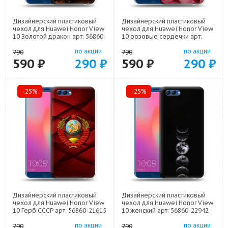
Дизайнерский пластиковый
Дизайнерский пластиковый
чехол для Huawei Honor View
чехол для Huawei Honor View
10 Золотой дракон арт: 56860-
10 розовые сердечки арт:
21854
56860-22309
по акции
по акции
790
790
590 ₽
290 ₽
590 ₽
290 ₽
-25%
-25%
Дизайнерский пластиковый
Дизайнерский пластиковый
чехол для Huawei Honor View
чехол для Huawei Honor View
10 Герб СССР арт: 56860-21615
10 женский арт: 56860-22942
по акции
по акции
790
790