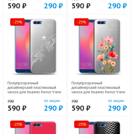
590 ₽
290 ₽
590 ₽
290 ₽
-25%
-25%
Полупрозрачный
Полупрозрачный
дизайнерский пластиковый
дизайнерский пластиковый
чехол для Huawei Honor View
чехол для Huawei Honor View
10 Сотворение мира арт:
10 Цветы арт: 56860-22425
по акции
по акции
56860-22436
790
790
590 ₽
290 ₽
590 ₽
290 ₽
-25%
-25%