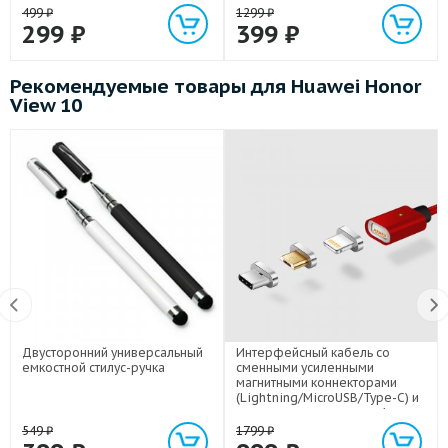
499
₽
1299
₽
299
₽
399
₽
Рекомендуемые товары для Huawei Honor
View 10
Двусторонний универсальный
Интерфейсный кабель со
емкостной стилус-ручка
сменными усиленными
магнитными коннекторами
(Lightning/MicroUSB/Type-C) и
световым индикатором 1м
549
₽
1799
₽