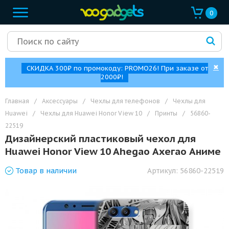
0
✖
СКИДКА 300₽ по промокоду: PROMO26! При заказе от
2000₽!
Главная
/
Аксессуары
/
Чехлы для телефонов
/
Чехлы для
Huawei
/
Чехлы для Huawei Honor View 10
/
Принты
/
56860-
22519
Дизайнерский пластиковый чехол для
Huawei Honor View 10 Ahegao Ахегао Аниме
Товар
в наличии
Артикул:
56860-22519