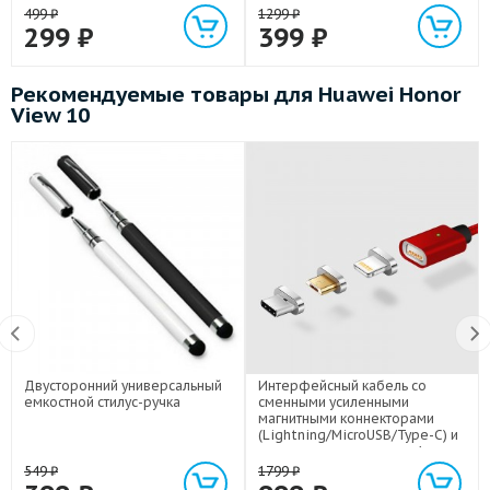
499
₽
1299
₽
299
₽
399
₽
Рекомендуемые товары для Huawei Honor
View 10
Двусторонний универсальный
Интерфейсный кабель со
емкостной стилус-ручка
сменными усиленными
магнитными коннекторами
(Lightning/MicroUSB/Type-C) и
световым индикатором 1м
549
₽
1799
₽