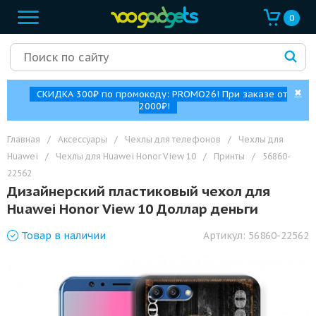
0
✖
СКИДКА 300₽ по промокоду: PROMO26! При заказе от
2000₽!
Главная
/
Аксессуары
/
Чехлы для телефонов
/
Чехлы для
Huawei
/
Чехлы для Huawei Honor View 10
/
Принты
/
56860-
22562
Дизайнерский пластиковый чехол для
Huawei Honor View 10 Доллар деньги
Товар
в наличии
Артикул:
56860-22562