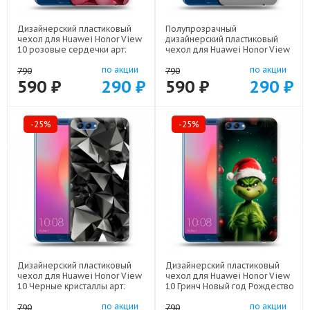
Дизайнерский пластиковый
Полупрозрачный
чехол для Huawei Honor View
дизайнерский пластиковый
10 розовые сердечки арт:
чехол для Huawei Honor View
56860-22309
10 Медведь арт: 56860-21952
по акции
по акции
790
790
590 ₽
290 ₽
590 ₽
290 ₽
-25%
-25%
Дизайнерский пластиковый
Дизайнерский пластиковый
чехол для Huawei Honor View
чехол для Huawei Honor View
10 Черные кристаллы арт:
10 Гринч Новый год Рождество
56860-21551
арт: 56860-22808
по акции
по акции
790
790