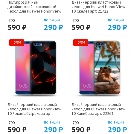
Полупрозрачный
Дизайнерский пластиковый
дизайнерский пластиковый
чехол для Huawei Honor View
чехол для Huawei Honor View
10 Скелет арт: 21722
10 девушка цветы арт: 22547
по акции
по акции
790
790
590 ₽
290 ₽
590 ₽
290 ₽
-25%
-25%
Дизайнерский пластиковый
Дизайнерский пластиковый
чехол для Huawei Honor View
чехол для Huawei Honor View
10 Яркие абстракции арт:
10 Капибара арт: 22263
21616
по акции
по акции
790
790
590 ₽
290 ₽
590 ₽
290 ₽