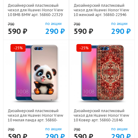
Дизайнерский пластиковый
Дизайнерский пластиковый
чехол для Huawei Honor View
чехол для Huawei Honor View
10 БМВ BMW арт: 56860-22329
10 женский арт: 56860-22946
по акции
по акции
790
790
590 ₽
290 ₽
590 ₽
290 ₽
-25%
-25%
Дизайнерский пластиковый
Дизайнерский пластиковый
чехол для Huawei Honor View
чехол для Huawei Honor View
10 милая панда арт: 56860-
10 Ковер арт: 56860-21846
22560
по акции
по акции
790
790
590 ₽
290 ₽
590 ₽
290 ₽