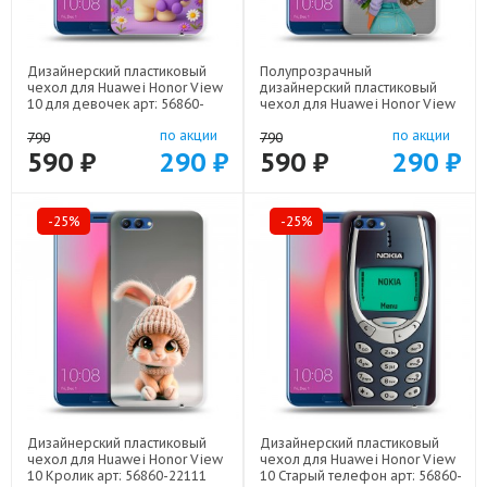
Дизайнерский пластиковый
Полупрозрачный
чехол для Huawei Honor View
дизайнерский пластиковый
10 для девочек арт: 56860-
чехол для Huawei Honor View
22376
10 девушка цветы арт: 56860-
по акции
по акции
22547
790
790
590 ₽
290 ₽
590 ₽
290 ₽
-25%
-25%
Дизайнерский пластиковый
Дизайнерский пластиковый
чехол для Huawei Honor View
чехол для Huawei Honor View
10 Кролик арт: 56860-22111
10 Старый телефон арт: 56860-