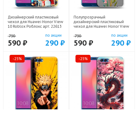
Дизайнерский пластиковый
Полупрозрачный
чехол для Huawei Honor View
дизайнерский пластиковый
10 Roblox Роблокс арт: 22613
чехол для Huawei Honor View
10 Цветы арт: 22425
по акции
по акции
790
790
590 ₽
290 ₽
590 ₽
290 ₽
-25%
-25%
Дизайнерский пластиковый
Дизайнерский пластиковый
чехол для Huawei Honor View
чехол для Huawei Honor View
10 Naruto Наруто арт: 22513
10 Дракон Японский арт: 22602