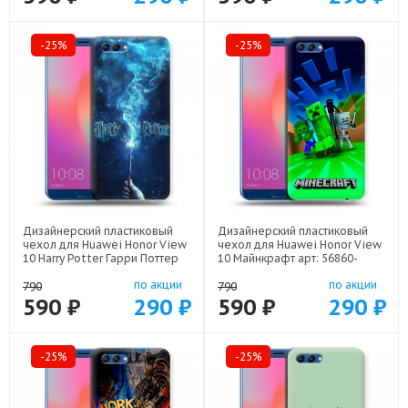
-25%
-25%
Дизайнерский пластиковый
Дизайнерский пластиковый
чехол для Huawei Honor View
чехол для Huawei Honor View
10 Harry Potter Гарри Поттер
10 Майнкрафт арт: 56860-
арт: 56860-22516
22273
по акции
по акции
790
790
590 ₽
290 ₽
590 ₽
290 ₽
-25%
-25%