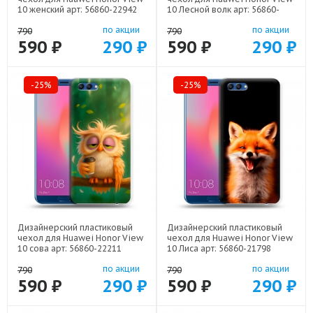
10 женский арт: 56860-22942
10 Лесной волк арт: 56860-
21539
по акции
по акции
790
790
590 ₽
290 ₽
590 ₽
290 ₽
-25%
-25%
Дизайнерский пластиковый
Дизайнерский пластиковый
чехол для Huawei Honor View
чехол для Huawei Honor View
10 сова арт: 56860-22211
10 Лиса арт: 56860-21798
по акции
по акции
790
790
590 ₽
290 ₽
590 ₽
290 ₽