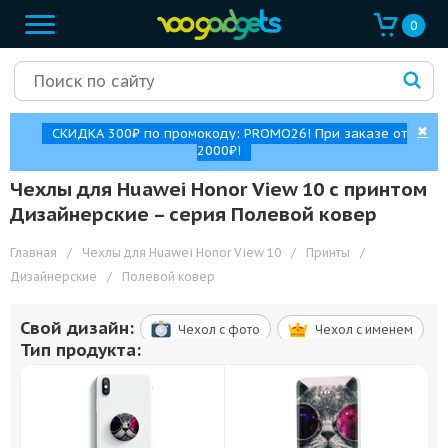
0
✖
СКИДКА 300₽ по промокоду: PROMO26! При заказе от
2000₽!
Чехлы для Huawei Honor View 10 с принтом
Дизайнерские – cерия Полевой ковер
Главная
/
Чехлы для Huawei Honor View 10
/
Принты
/
Дизайнерские
/
Полевой ковер
Свой дизайн:
Чехол c фото
Чехол c именем
Тип продукта: