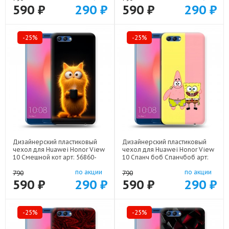
590 ₽
290 ₽
590 ₽
290 ₽
-25%
-25%
Дизайнерский пластиковый
Дизайнерский пластиковый
чехол для Huawei Honor View
чехол для Huawei Honor View
10 Смешной кот арт: 56860-
10 Спанч боб Спанчбоб арт:
22537
56860-22526
по акции
по акции
790
790
590 ₽
290 ₽
590 ₽
290 ₽
-25%
-25%