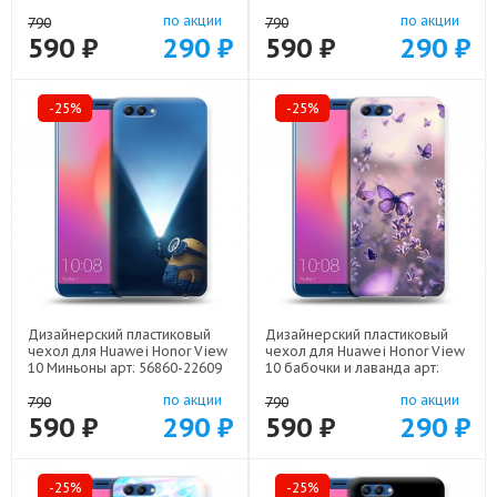
21800
по акции
по акции
790
790
590 ₽
290 ₽
590 ₽
290 ₽
-25%
-25%
Дизайнерский пластиковый
Дизайнерский пластиковый
чехол для Huawei Honor View
чехол для Huawei Honor View
10 Миньоны арт: 56860-22609
10 бабочки и лаванда арт:
56860-22154
по акции
по акции
790
790
590 ₽
290 ₽
590 ₽
290 ₽
-25%
-25%