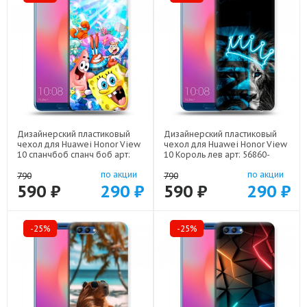
Дизайнерский пластиковый
Дизайнерский пластиковый
чехол для Huawei Honor View
чехол для Huawei Honor View
10 спанчбоб спанч боб арт:
10 Король лев арт: 56860-
56860-22291
22500
по акции
по акции
790
790
590 ₽
290 ₽
590 ₽
290 ₽
-25%
-25%