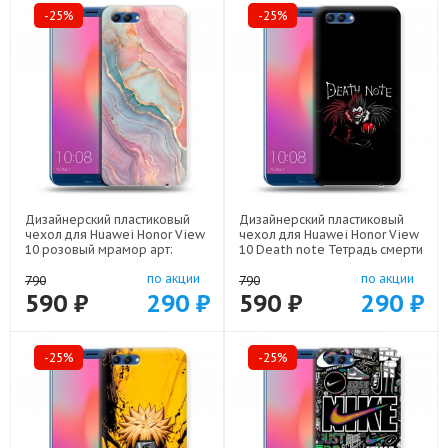
-25%
-25%
Дизайнерский пластиковый
Дизайнерский пластиковый
чехол для Huawei Honor View
чехол для Huawei Honor View
10 розовый мрамор арт:
10 Death note Тетрадь смерти
56860-22307
арт: 56860-22524
по акции
по акции
790
790
590 ₽
290 ₽
590 ₽
290 ₽
-25%
-25%