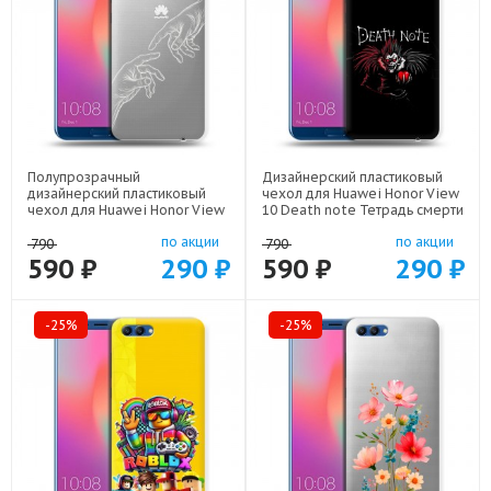
Полупрозрачный
Дизайнерский пластиковый
дизайнерский пластиковый
чехол для Huawei Honor View
чехол для Huawei Honor View
10 Death note Тетрадь смерти
10 Сотворение мира арт:
арт: 22524
по акции
по акции
22436
790
790
590 ₽
290 ₽
590 ₽
290 ₽
-25%
-25%