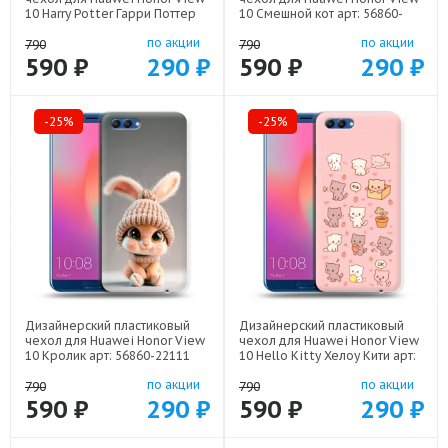
10 Harry Potter Гарри Поттер
10 Смешной кот арт: 56860-
арт: 56860-22516
22537
по акции
по акции
790
790
590 ₽
290 ₽
590 ₽
290 ₽
-25%
-25%
Дизайнерский пластиковый
Дизайнерский пластиковый
чехол для Huawei Honor View
чехол для Huawei Honor View
10 Кролик арт: 56860-22111
10 Hello Kitty Хелоу Кити арт:
56860-22252
по акции
по акции
790
790
590 ₽
290 ₽
590 ₽
290 ₽