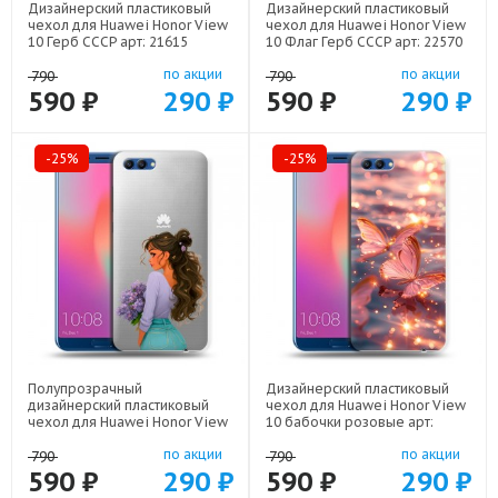
Дизайнерский пластиковый
Дизайнерский пластиковый
чехол для Huawei Honor View
чехол для Huawei Honor View
10 Герб СССР арт: 21615
10 Флаг Герб СССР арт: 22570
по акции
по акции
790
790
590 ₽
290 ₽
590 ₽
290 ₽
-25%
-25%
Полупрозрачный
Дизайнерский пластиковый
дизайнерский пластиковый
чехол для Huawei Honor View
чехол для Huawei Honor View
10 бабочки розовые арт:
10 девушка цветы арт: 22547
22295
по акции
по акции
790
790
590 ₽
290 ₽
590 ₽
290 ₽