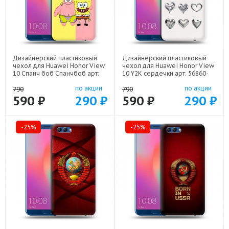
Дизайнерский пластиковый
Дизайнерский пластиковый
чехол для Huawei Honor View
чехол для Huawei Honor View
10 Спанч боб Спанчбоб арт:
10 Y2K сердечки арт: 56860-
56860-22526
22615
по акции
по акции
790
790
590 ₽
290 ₽
590 ₽
290 ₽
-25%
-25%