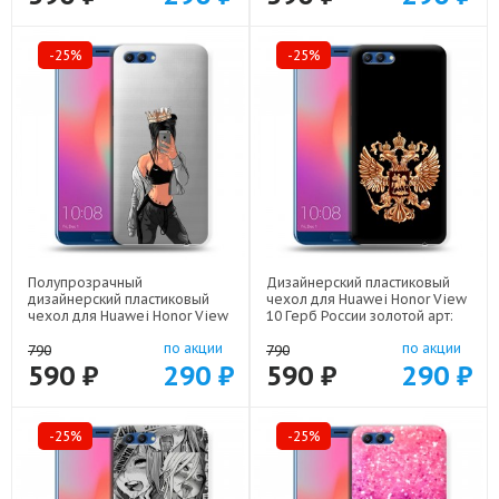
-25%
-25%
Полупрозрачный
Дизайнерский пластиковый
дизайнерский пластиковый
чехол для Huawei Honor View
чехол для Huawei Honor View
10 Герб России золотой арт:
10 Женские принты арт: 56860-
56860-21817
по акции
по акции
21685
790
790
590 ₽
290 ₽
590 ₽
290 ₽
-25%
-25%