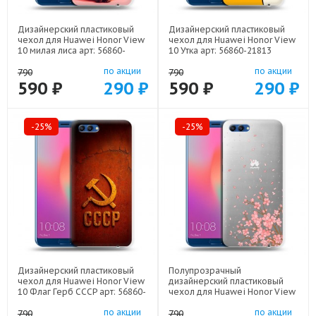
Дизайнерский пластиковый
Дизайнерский пластиковый
чехол для Huawei Honor View
чехол для Huawei Honor View
10 милая лиса арт: 56860-
10 Утка арт: 56860-21813
22141
по акции
по акции
790
790
590 ₽
290 ₽
590 ₽
290 ₽
-25%
-25%
Дизайнерский пластиковый
Полупрозрачный
чехол для Huawei Honor View
дизайнерский пластиковый
10 Флаг Герб СССР арт: 56860-
чехол для Huawei Honor View
22607
10 Ветка сакуры арт: 56860-
по акции
по акции
21771
790
790