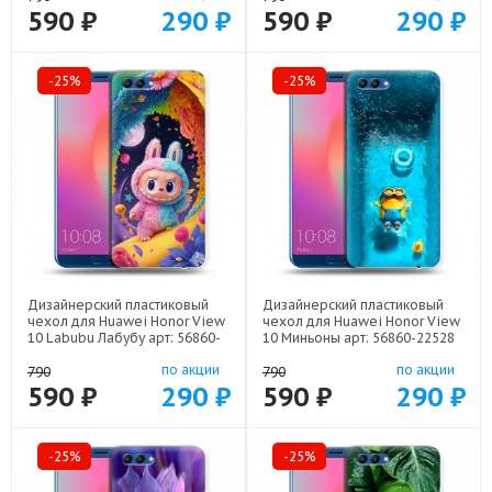
590 ₽
290 ₽
590 ₽
290 ₽
-25%
-25%
Дизайнерский пластиковый
Дизайнерский пластиковый
чехол для Huawei Honor View
чехол для Huawei Honor View
10 Labubu Лабубу арт: 56860-
10 Миньоны арт: 56860-22528
22595
по акции
по акции
790
790
590 ₽
290 ₽
590 ₽
290 ₽
-25%
-25%