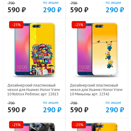
по акции
по акции
790
790
590 ₽
290 ₽
590 ₽
290 ₽
-25%
-25%
Дизайнерский пластиковый
Дизайнерский пластиковый
чехол для Huawei Honor View
чехол для Huawei Honor View
10 Roblox Роблокс арт: 22613
10 Миньоны арт: 22342
по акции
по акции
790
790
590 ₽
290 ₽
590 ₽
290 ₽
-25%
-25%