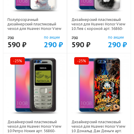
Полупрозрачный
Дизайнерский пластиковый
дизайнерский пластиковый
чехол для Huawei Honor View
чехол для Huawei Honor View
10 Лев с короной арт: 56860-
10 кролик зайчик арт: 56860-
21640
по акции
по акции
22224
790
790
590 ₽
290 ₽
590 ₽
290 ₽
-25%
-25%
Дизайнерский пластиковый
Дизайнерский пластиковый
чехол для Huawei Honor View
чехол для Huawei Honor View
10 Ретро Нокия арт: 56860-
10 Дональд Дак Деньги арт: