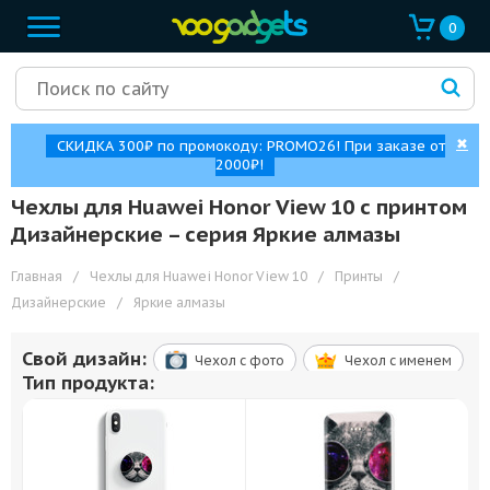
0
✖
СКИДКА 300₽ по промокоду: PROMO26! При заказе от
2000₽!
Чехлы для Huawei Honor View 10 с принтом
Дизайнерские – cерия Яркие алмазы
Главная
/
Чехлы для Huawei Honor View 10
/
Принты
/
Дизайнерские
/
Яркие алмазы
Свой дизайн:
Чехол c фото
Чехол c именем
Тип продукта: