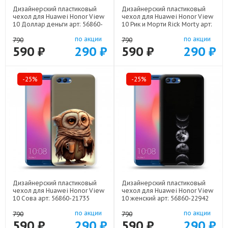
Дизайнерский пластиковый
Дизайнерский пластиковый
чехол для Huawei Honor View
чехол для Huawei Honor View
10 Доллар деньги арт: 56860-
10 Рик и Морти Rick Morty арт:
22562
56860-22316
по акции
по акции
790
790
590 ₽
290 ₽
590 ₽
290 ₽
-25%
-25%
Дизайнерский пластиковый
Дизайнерский пластиковый
чехол для Huawei Honor View
чехол для Huawei Honor View
10 Сова арт: 56860-21735
10 женский арт: 56860-22942
по акции
по акции
790
790
590 ₽
290 ₽
590 ₽
290 ₽