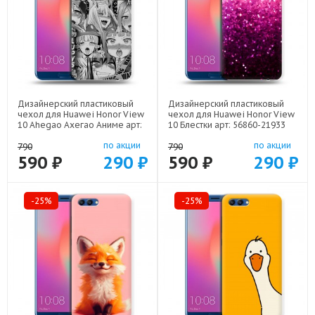
Дизайнерский пластиковый
Дизайнерский пластиковый
чехол для Huawei Honor View
чехол для Huawei Honor View
10 Ahegao Ахегао Аниме арт:
10 Блестки арт: 56860-21933
56860-22519
по акции
по акции
790
790
590 ₽
290 ₽
590 ₽
290 ₽
-25%
-25%