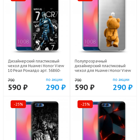
Дизайнерский пластиковый
Полупрозрачный
чехол для Huawei Honor View
дизайнерский пластиковый
10 Реал Роналдо арт: 56860-
чехол для Huawei Honor View
22472
10 Медведь арт: 56860-21952
по акции
по акции
790
790
590 ₽
290 ₽
590 ₽
290 ₽
-25%
-25%