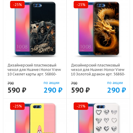
-25%
-25%
Дизайнерский пластиковый
Дизайнерский пластиковый
чехол для Huawei Honor View
чехол для Huawei Honor View
10 Скелет карты арт: 56860-
10 Золотой дракон арт: 56860-
21720
21854
по акции
по акции
790
790
590 ₽
290 ₽
590 ₽
290 ₽
-25%
-25%