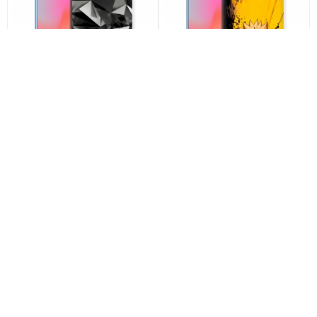
Дизайнерский пластиковый
Дизайнерский пластиковый
чехол для Huawei Honor View
чехол для Huawei Honor View
10 Черные кристаллы арт:
10 Naruto Наруто арт: 22513
21551
по акции
по акции
790
790
590 ₽
290 ₽
590 ₽
290 ₽
-25%
-25%