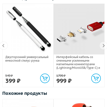
Двусторонний универсальный
Интерфейсный кабель со
емкостной стилус-ручка
сменными усиленными
магнитными коннекторами
(Lightning/MicroUSB/Type-C) и
световым индикатором 1м
549
₽
1799
₽
399
₽
999
₽
Похожие продукты