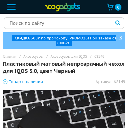
0
✖
СКИДКА 300₽ по промокоду: PROMO26! При заказе от
2000₽!
Главная
/
Аксессуары
/
Аксессуары для IQOS
/
68149
Пластиковый матовый непрозрачный чехол
для IQOS 3.0, цвет Черный
Товар
в наличии
Артикул:
68149