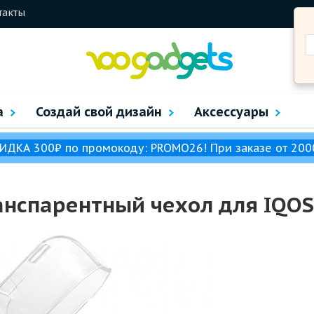
такты
а
Создай свой дизайн
Аксессуары
ИДКА 300₽ по промокоду: PROMO26! При заказе от 200
нспарентный чехол для IQOS 