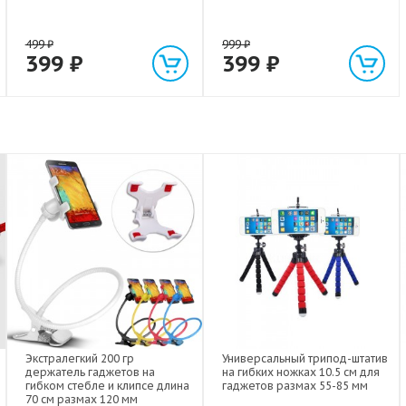
499
₽
999
₽
399
₽
399
₽
Экстралегкий 200 гр
Универсальный трипод-штатив
держатель гаджетов на
на гибких ножках 10.5 см для
гибком стебле и клипсе длина
гаджетов размах 55-85 мм
70 см размах 120 мм