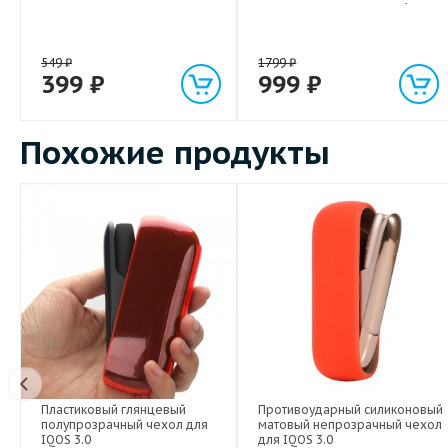
световым индикатором 1м
549
₽
1799
₽
399
₽
999
₽
Похожие продукты
Пластиковый глянцевый
Противоударный силиконовый
полупрозрачный чехол для
матовый непрозрачный чехол
IQOS 3.0
для IQOS 3.0