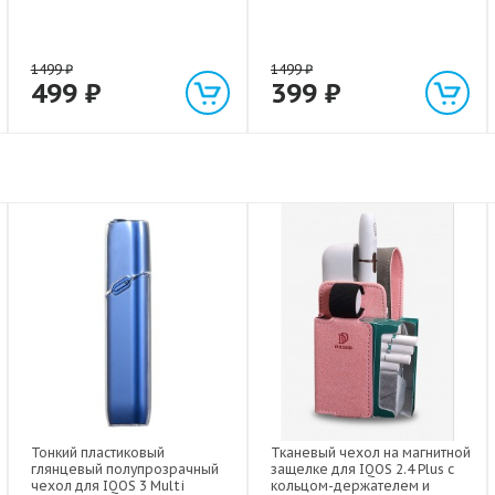
1499
₽
1499
₽
499
₽
399
₽
Тонкий пластиковый
Тканевый чехол на магнитной
глянцевый полупрозрачный
защелке для IQOS 2.4 Plus с
чехол для IQOS 3 Multi
кольцом-держателем и