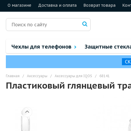
О магазине
Доставка и оплата
Возврат товара
Кон
Чехлы для телефонов
Защитные стекл
СК
Главная
/
Аксессуары
/
Аксессуары для IQOS
/
68141
Пластиковый глянцевый тра