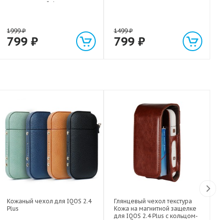
экстрасильной фиксации для
любых гаджетов
(смартфонов, планшетов) до 1
кг
1999
₽
1499
₽
799
₽
799
₽
Кожаный чехол для IQOS 2.4
Глянцевый чехол текстура
Plus
Кожа на магнитной защелке
для IQOS 2.4 Plus с кольцом-