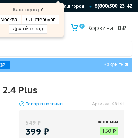
8(800)500-23-42
Ваш город:
Ваш город
?
Москва
С.Петербург
0
Корзина
0
₽
Другой город
Закрыть
✖
0₽!
2.4 Plus
Товар
в наличии
Артикул:
68141
экономия
549
₽
399
₽
150
₽