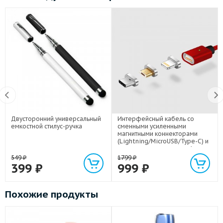
Двусторонний универсальный
Интерфейсный кабель со
емкостной стилус-ручка
сменными усиленными
магнитными коннекторами
(Lightning/MicroUSB/Type-C) и
световым индикатором 1м
549
₽
1799
₽
399
₽
999
₽
Похожие продукты