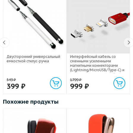
Двусторонний универсальный
Интерфейсный кабель со
емкостной стилус-ручка
сменными усиленными
магнитными коннекторами
(Lightning/MicroUSB/Type-C) и
световым индикатором 1м
549
₽
1799
₽
399
₽
999
₽
Похожие продукты