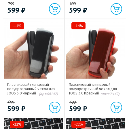
799
699
599
₽
599
₽
-14%
-14%
Пластиковый глянцевый
Пластиковый глянцевый
полупрозрачный чехол для
полупрозрачный чехол для
IQOS 3.0 Черный
IQOS 3.0 Красный
(арт:68147)
(арт:68147)
699
699
599
₽
599
₽
-22%
-22%