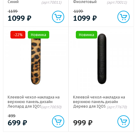
Синий
Фиолетовый
(арт:70011)
(арт:70011)
1199
1199
1099
₽
1099
₽
-22%
Новинка
Новинка
Клеевой чехол-накладка на
Клеевой чехол-накладка на
верхнюю панель дизайн
верхнюю панель дизайн
Леопард для IQOS 3 Бежевый
Дерево для IQOS 3/3 Duos
(арт:70030)
(арт:77670)
Черный
899
699
₽
999
₽