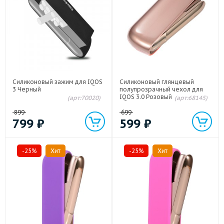
Силиконовый зажим для IQOS
Силиконовый глянцевый
3 Черный
полупрозрачный чехол для
IQOS 3.0 Розовый
(арт:70020)
(арт:68145)
899
699
799
₽
599
₽
-25%
Хит
-25%
Хит