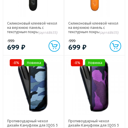
Силиконовый клеевой чехол
Силиконовый клеевой чехол
на верхнюю панель с
на верхнюю панель с
текстурным покрытием Кожа
текстурным покрытием Кожа
(арт:68635)
(арт:68635)
для IQOS 3.0 Черный
для IQOS 3.0 Оранжевый
999
999
699
₽
699
₽
-8%
Новинка
-8%
Новинка
Противоударный чехол
Противоударный чехол
дизайн Камуфляж для IQOS 3
дизайн Камуфляж для IQOS 3