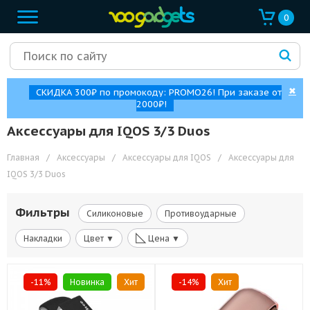
0
✖
СКИДКА 300₽ по промокоду: PROMO26! При заказе от
2000₽!
Аксессуары для IQOS 3/3 Duos
Главная
/
Аксессуары
/
Аксессуары для IQOS
/
Аксессуары для
IQOS 3/3 Duos
Фильтры
Силиконовые
Противоударные
◺
Накладки
Цвет ▼
Цена ▼
-11%
Новинка
Хит
-14%
Хит