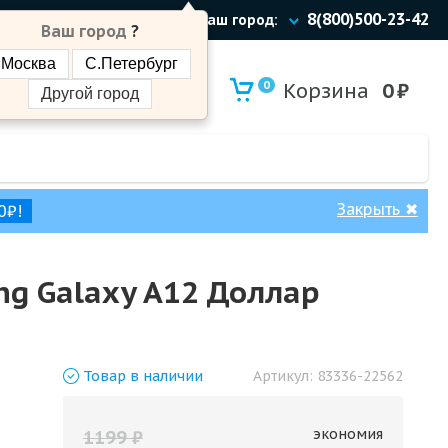
8(800)500-23-42
Ваш город:
Ваш город
?
Москва
С.Петербург
0
Корзина
0
₽
Другой город
Закрыть
✖
0₽!
g Galaxy A12 Доллар
Товар
в наличии
Артикул:
83336-22562
экономия
1199
₽