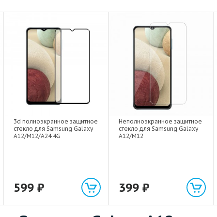
3d полноэкранное защитное
Неполноэкранное защитное
стекло для Samsung Galaxy
стекло для Samsung Galaxy
A12/M12/A24 4G
A12/M12
599
₽
399
₽