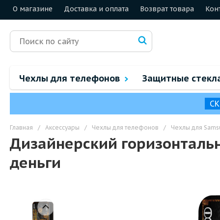
О магазине
Доставка и оплата
Возврат товара
Кон
Чехлы для телефонов
Защитные стекл
СК
Главная
/
Аксессуары
/
Чехлы для телефонов
/
Чехлы для Sams
Дизайнерский горизонтальн
деньги