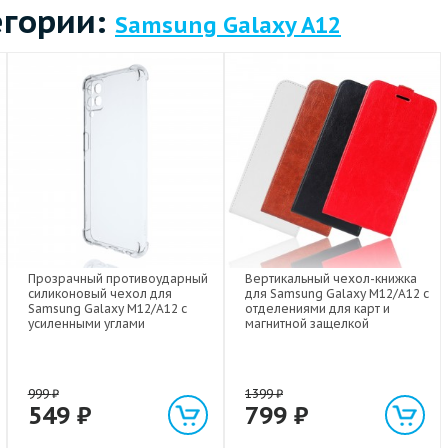
егории:
Samsung Galaxy A12
Прозрачный противоударный
Вертикальный чехол-книжка
силиконовый чехол для
для Samsung Galaxy M12/A12 с
Samsung Galaxy M12/A12 с
отделениями для карт и
усиленными углами
магнитной защелкой
999
₽
1399
₽
549
₽
799
₽