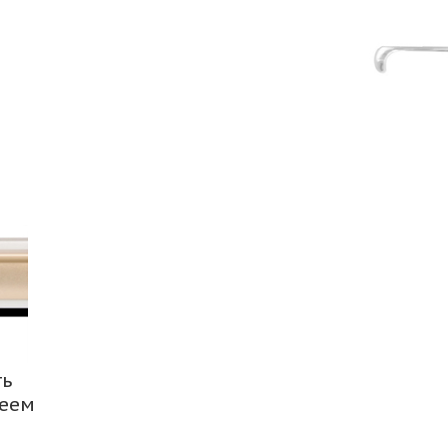
ть
леем