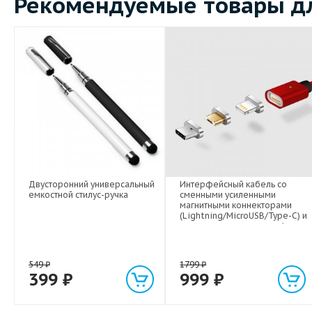
Рекомендуемые товары дл
Двусторонний универсальный
Интерфейсный кабель со
емкостной стилус-ручка
сменными усиленными
магнитными коннекторами
(Lightning/MicroUSB/Type-C) и
световым индикатором 1м
549
₽
1799
₽
399
₽
999
₽