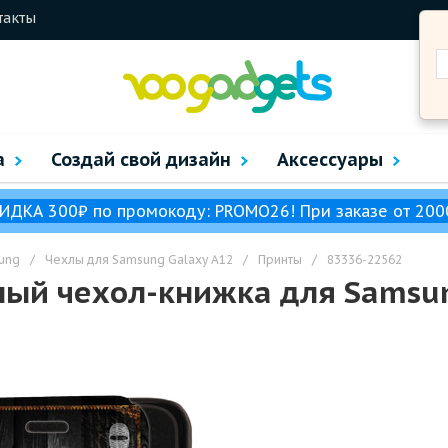
такты
а
Создай свой дизайн
Аксессуары
ИДКА 300₽ по промокоду: PROMO26! При заказе от 200
ung
/
Чехлы для Samsung Galaxy A12
/
Принты
/
83336-22562
ый чехол-книжка для Samsun