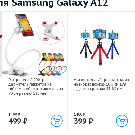
я Samsung Galaxy A12
Экстралегкий 200 гр
Универсальный трипод-штатив
держатель гаджетов на
на гибких ножках 10.5 см для
гибком стебле и клипсе длина
гаджетов размах 55-85 мм
70 см размах 120 мм
1499
₽
1499
₽
499
₽
399
₽