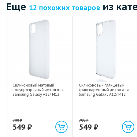
Еще
из кат
12 похожих товаров
Силиконовый матовый
Силиконовый глянцевый
полупрозрачный чехол для
транспарентный чехол для
Samsung Galaxy A12/ M12
Samsung Galaxy A12/ M12
799
₽
799
₽
549
₽
549
₽