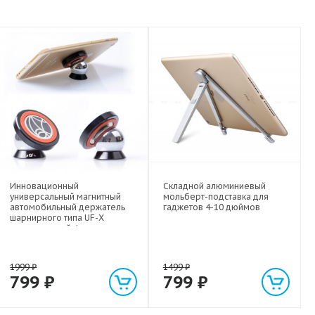
Инновационный
Складной алюминиевый
универсальный магнитный
мольберт-подставка для
автомобильный держатель
гаджетов 4-10 дюймов
шарнирного типа UF-X
экстрасильной фиксации для
любых гаджетов
(смартфонов, планшетов) до 1
кг
1999
₽
1499
₽
799
₽
799
₽