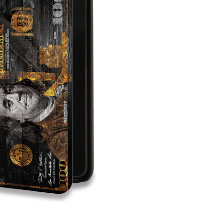
999
590
₽