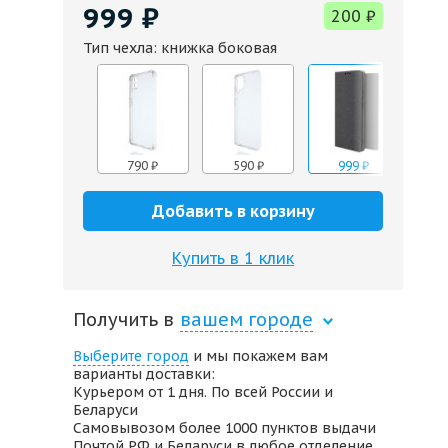
999
₽
200
₽
Тип чехла:
книжка боковая
590
₽
590
₽
₽
790
₽
590
₽
999
₽
590
₽
Добавить в корзину
Купить в 1 клик
999
₽
790
₽
Получить в
вашем городе
Выберите город
и мы покажем вам
варианты доставки:
Курьером от 1 дня. По всей России и
Беларуси
Самовывозом более 1000 пунктов выдачи
Почтой РФ и Беларуси в любое отделение