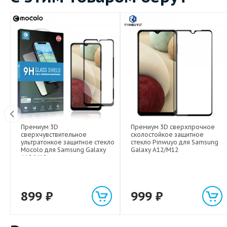
Видео
Премиум 3D
Премиум 3D сверхпрочное
Вт
сверхчувствительное
сколостойкое защитное
ультратонкое защитное стекло
стекло Pinwuyo для Samsung
Mocolo для Samsung Galaxy
Galaxy A12/M12
A12/M12
899
₽
999
₽