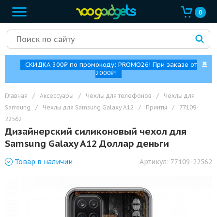
0
✖
СКИДКА 300₽ по промокоду: PROMO26! При заказе от
2000₽!
Главная
/
Аксессуары
/
Чехлы для телефонов
/
Чехлы для
Samsung
/
Чехлы для Samsung Galaxy A12
/
Принты
/
77109-
22562
Дизайнерский силиконовый чехол для
Samsung Galaxy A12 Доллар деньги
Товар
в наличии
Артикул:
77109-22562