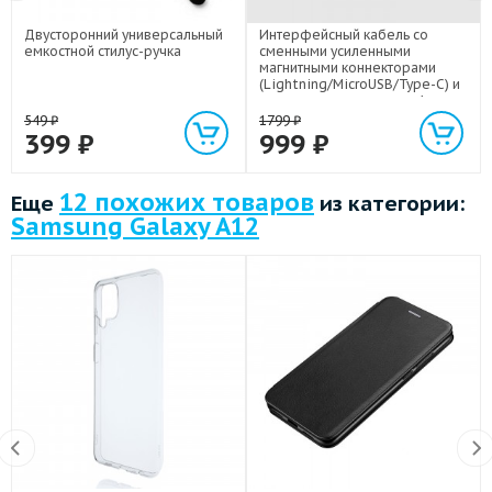
Двусторонний универсальный
Интерфейсный кабель со
емкостной стилус-ручка
сменными усиленными
магнитными коннекторами
(Lightning/MicroUSB/Type-C) и
световым индикатором 1м
549
₽
1799
₽
399
₽
999
₽
12 похожих товаров
Еще
из категории:
Samsung Galaxy A12