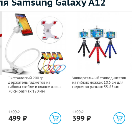
я Samsung Galaxy A12
Экстралегкий 200 гр
Универсальный трипод-штатив
держатель гаджетов на
на гибких ножках 10.5 см для
гибком стебле и клипсе длина
гаджетов размах 55-85 мм
70 см размах 120 мм
1499
₽
1499
₽
499
₽
399
₽