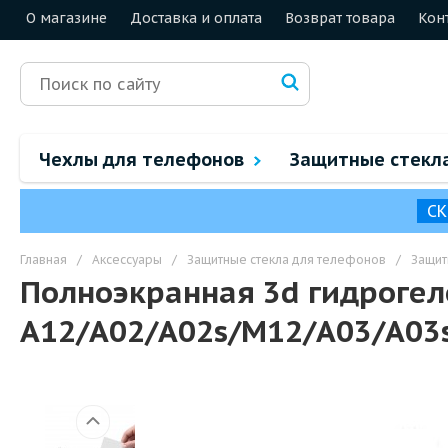
О магазине
Доставка и оплата
Возврат товара
Кон
Чехлы для телефонов
Защитные стекл
СК
Главная
/
Аксессуары
/
Защитные стекла для телефонов
/
Защит
Полноэкранная 3d гидрогел
A12/A02/A02s/M12/A03/A03s