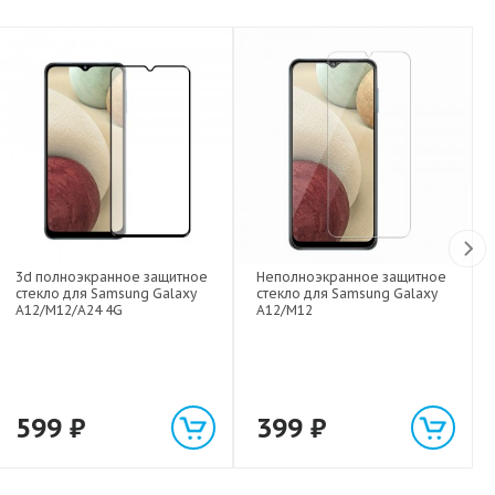
3d полноэкранное защитное
Неполноэкранное защитное
стекло для Samsung Galaxy
стекло для Samsung Galaxy
A12/M12/A24 4G
A12/M12
599
₽
399
₽