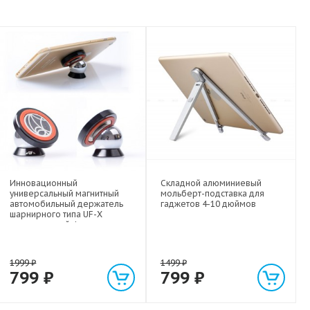
Инновационный
Складной алюминиевый
универсальный магнитный
мольберт-подставка для
автомобильный держатель
гаджетов 4-10 дюймов
шарнирного типа UF-X
экстрасильной фиксации для
любых гаджетов
(смартфонов, планшетов) до 1
кг
1999
₽
1499
₽
799
₽
799
₽