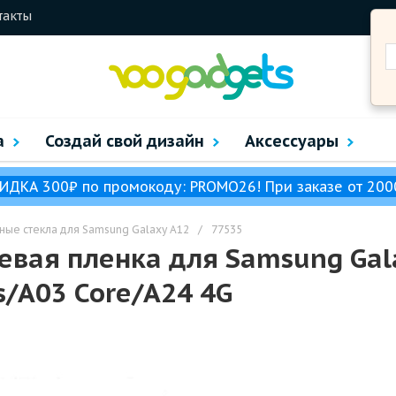
такты
а
Создай свой дизайн
Аксессуары
ИДКА 300₽ по промокоду: PROMO26! При заказе от 200
ные стекла для Samsung Galaxy A12
/
77535
евая пленка для Samsung Gal
/A03 Core/A24 4G