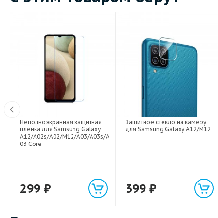
Неполноэкранная защитная
Защитное стекло на камеру
Вт
пленка для Samsung Galaxy
для Samsung Galaxy A12/M12
A12/A02s/A02/M12/A03/A03s/A
03 Core
299
₽
399
₽