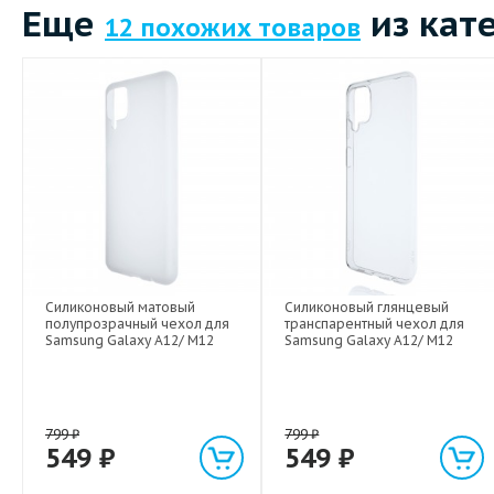
Еще
из кат
12 похожих товаров
Силиконовый матовый
Силиконовый глянцевый
полупрозрачный чехол для
транспарентный чехол для
Samsung Galaxy A12/ M12
Samsung Galaxy A12/ M12
799
₽
799
₽
549
₽
549
₽