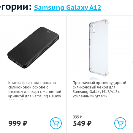
егории:
Samsung Galaxy A12
Книжка флип подставка на
Прозрачный противоударный
силиконовой основе с
силиконовый чехол для
отсеком для карт с магнитной
Samsung Galaxy M12/A12 с
крышкой для Samsung Galaxy
усиленными углами
A12/M12
999
₽
999
₽
549
₽