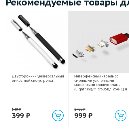
Рекомендуемые товары дл
Двусторонний универсальный
Интерфейсный кабель со
емкостной стилус-ручка
сменными усиленными
магнитными коннекторами
(Lightning/MicroUSB/Type-C) и
световым индикатором 1м
549
₽
1799
₽
399
₽
999
₽