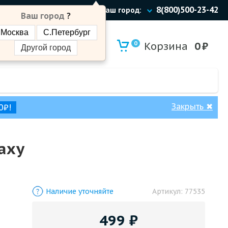
8(800)500-23-42
Ваш город:
Ваш город
?
Москва
С.Петербург
0
Корзина
0
₽
Другой город
Закрыть
✖
0₽!
axy
Наличие уточняйте
Артикул:
77535
499
₽