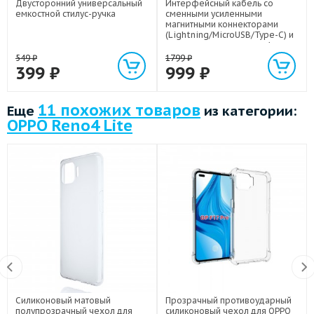
Двусторонний универсальный
Интерфейсный кабель со
емкостной стилус-ручка
сменными усиленными
магнитными коннекторами
(Lightning/MicroUSB/Type-C) и
световым индикатором 1м
549
₽
1799
₽
399
₽
999
₽
11 похожих товаров
Еще
из категории:
OPPO Reno4 Lite
Силиконовый матовый
Прозрачный противоударный
полупрозрачный чехол для
силиконовый чехол для OPPO