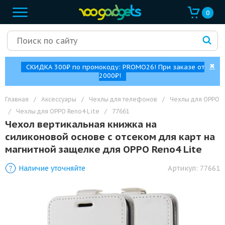
0
✖
СКИДКА 300₽ по промокоду: PROMO26! При заказе от
2000₽!
Главная
/
Аксессуары
/
Чехлы для телефонов
/
Чехлы для OPPO
/
Чехлы для OPPO Reno4 Lite
/
77661
Чехол вертикальная книжка на
силиконовой основе с отсеком для карт на
магнитной защелке для OPPO Reno4 Lite
Наличие уточняйте
Артикул:
77661