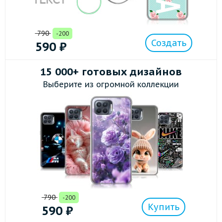
790
-200
Создать
590
₽
15 000+ готовых дизайнов
Выберите из огромной коллекции
790
-200
Купить
590
₽