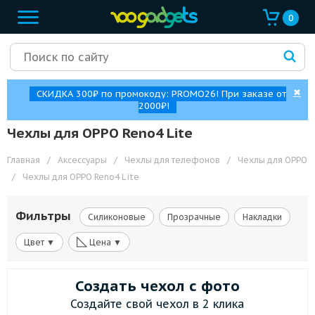
0
✖
СКИДКА 300₽ по промокоду: PROMO26! При заказе от
2000₽!
Чехлы для OPPO Reno4 Lite
Главная
/
Аксессуары
/
Чехлы для телефонов
/
Чехлы для OPPO
/
Чехлы для OPPO Reno4 Lite
Фильтры
Силиконовые
Прозрачные
Накладки
◺
Цвет ▼
Цена ▼
Создать чехол с фото
Создайте свой чехол в 2 клика