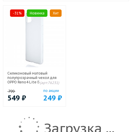
-31%
Новинка
Хит
Силиконовый матовый
полупрозрачный чехол для
OPPO Reno4 Lite Белый
(арт:76231)
по акции
799
549
₽
249
₽
Загрузка ...