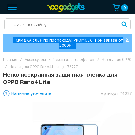
0
✖
СКИДКА 300₽ по промокоду: PROMO26! При заказе от
2000₽!
Главная
/
Аксессуары
/
Чехлы для телефонов
/
Чехлы для OPPO
/
Чехлы для OPPO Reno4 Lite
/
76227
Неполноэкранная защитная пленка для
OPPO Reno4 Lite
Наличие уточняйте
Артикул:
76227