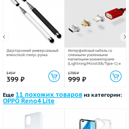
Двусторонний универсальный
Интерфейсный кабель со
емкостной стилус-ручка
сменными усиленными
магнитными коннекторами
(Lightning/MicroUSB/Type-C) и
световым индикатором 1м
549
₽
1799
₽
399
₽
999
₽
11 похожих товаров
Еще
из категории:
OPPO Reno4 Lite