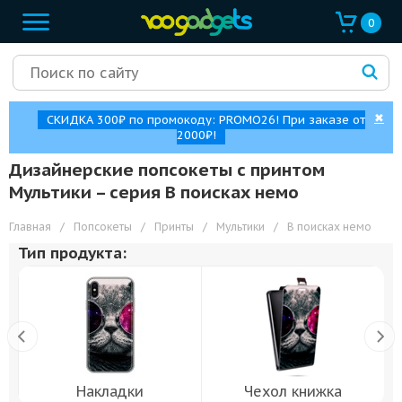
0
✖
СКИДКА 300₽ по промокоду: PROMO26! При заказе от
2000₽!
Дизайнерские попсокеты с принтом
Мультики – cерия В поисках немо
Главная
/
Попсокеты
/
Принты
/
Мультики
/
В поисках немо
Тип продукта:
Накладки
Чехол книжка