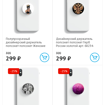
Полупрозрачный
Дизайнерский держатель
дизайнерский держатель
попсокет попсокет Герб
попсокет попсокет Женские
России золотой арт: 68234-
принты арт: 68234-21685
21817
399
399
299 ₽
299 ₽
-25%
-25%