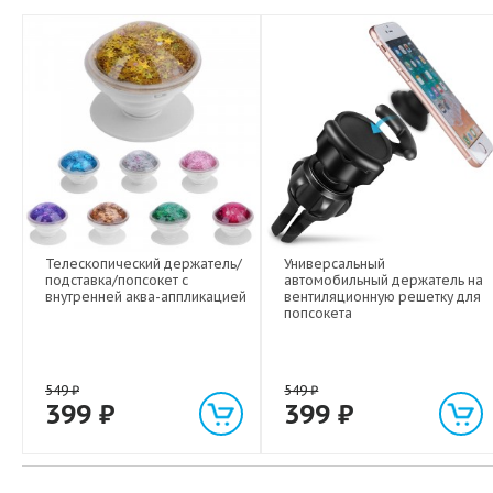
Телескопический держатель/
Универсальный
подставка/попсокет с
автомобильный держатель на
внутренней аква-аппликацией
вентиляционную решетку для
попсокета
549
₽
549
₽
399
₽
399
₽