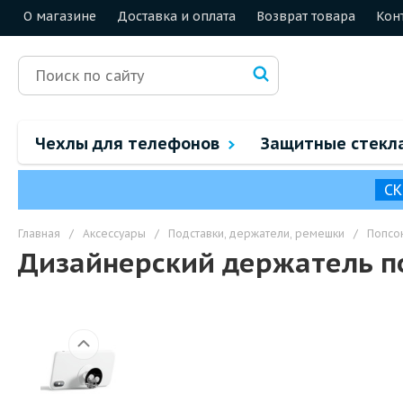
О магазине
Доставка и оплата
Возврат товара
Кон
Чехлы для телефонов
Защитные стекл
СК
Главная
/
Аксессуары
/
Подставки, держатели, ремешки
/
Попсо
Дизайнерский держатель п