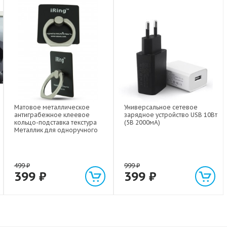
Матовое металлическое
Универсальное сетевое
антиграбежное клеевое
зарядное устройство USB 10Вт
кольцо-подставка текстура
(5В 2000мА)
Металлик для одноручного
управления гаджетом
499
₽
999
₽
399
₽
399
₽