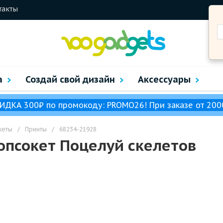
такты
а
Создай свой дизайн
Аксессуары
ИДКА 300₽ по промокоду: PROMO26! При заказе от 200
кеты
/
Принты
/
68234-21928
опсокет Поцелуй скелетов