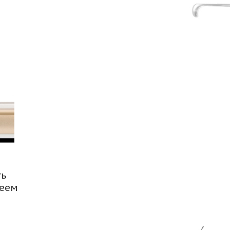
ть
леем