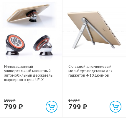
Инновационный
Складной алюминиевый
универсальный магнитный
мольберт-подставка для
автомобильный держатель
гаджетов 4-10 дюймов
шарнирного типа UF-X
экстрасильной фиксации для
любых гаджетов
(смартфонов, планшетов) до 1
кг
1999
₽
1499
₽
799
₽
799
₽