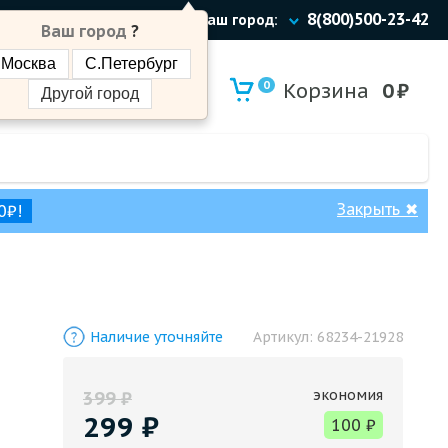
8(800)500-23-42
Ваш город:
Ваш город
?
Москва
С.Петербург
0
Корзина
0
₽
Другой город
Закрыть
✖
0₽!
Наличие уточняйте
Артикул:
68234-21928
экономия
399
₽
299
₽
100
₽