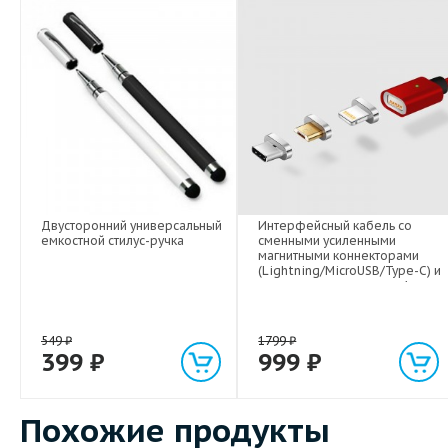
Двусторонний универсальный
Интерфейсный кабель со
емкостной стилус-ручка
сменными усиленными
магнитными коннекторами
(Lightning/MicroUSB/Type-C) и
световым индикатором 1м
549
₽
1799
₽
399
₽
999
₽
Похожие продукты