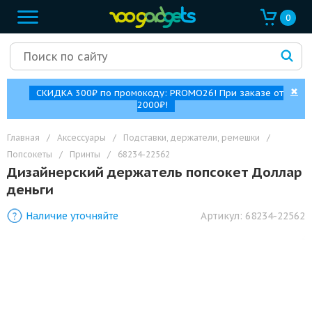
0
✖
СКИДКА 300₽ по промокоду: PROMO26! При заказе от
2000₽!
Главная
/
Аксессуары
/
Подставки, держатели, ремешки
/
Попсокеты
/
Принты
/
68234-22562
Дизайнерский держатель попсокет Доллар
деньги
Наличие уточняйте
Артикул:
68234-22562