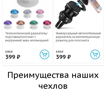
Телескопический держатель/
Универсальный автомобильный
подставка/попсокет с
держатель на вентиляционную
внутренней аква-аппликацией
решетку для попсокета
549
₽
549
₽
399
₽
399
₽
Преимущества наших
чехлов