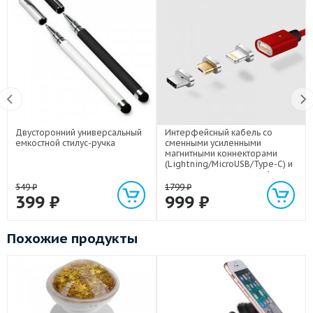
Двусторонний универсальный
Интерфейсный кабель со
емкостной стилус-ручка
сменными усиленными
магнитными коннекторами
(Lightning/MicroUSB/Type-C) и
световым индикатором 1м
549
₽
1799
₽
399
₽
999
₽
Похожие продукты