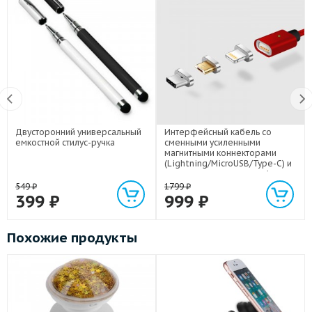
Двусторонний универсальный
Интерфейсный кабель со
емкостной стилус-ручка
сменными усиленными
магнитными коннекторами
(Lightning/MicroUSB/Type-C) и
световым индикатором 1м
549
₽
1799
₽
399
₽
999
₽
Похожие продукты