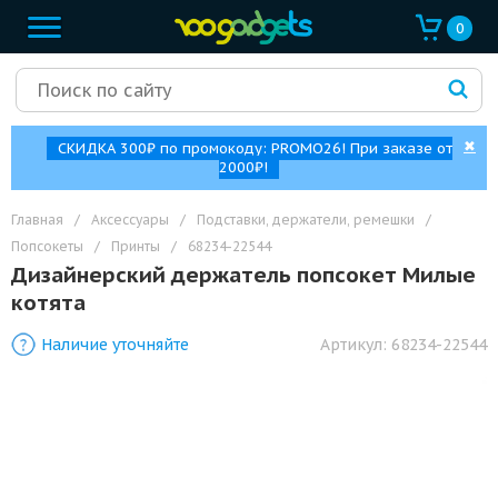
0
✖
СКИДКА 300₽ по промокоду: PROMO26! При заказе от
2000₽!
Главная
/
Аксессуары
/
Подставки, держатели, ремешки
/
Попсокеты
/
Принты
/
68234-22544
Дизайнерский держатель попсокет Милые
котята
Наличие уточняйте
Артикул:
68234-22544