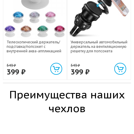
Телескопический держатель/
Универсальный автомобильный
подставка/попсокет с
держатель на вентиляционную
внутренней аква-аппликацией
решетку для попсокета
549
₽
549
₽
399
₽
399
₽
Преимущества наших
чехлов