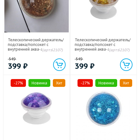
Телескопический держатель/
Телескопический держатель/
подставка/попсокет с
подставка/попсокет с
внутренней аква-аппликацией
внутренней аква-аппликацией
(арт:62107)
(арт:62107)
Коричневый
Желтый
549
549
399
₽
399
₽
-27%
Новинка
Хит
-27%
Новинка
Хит