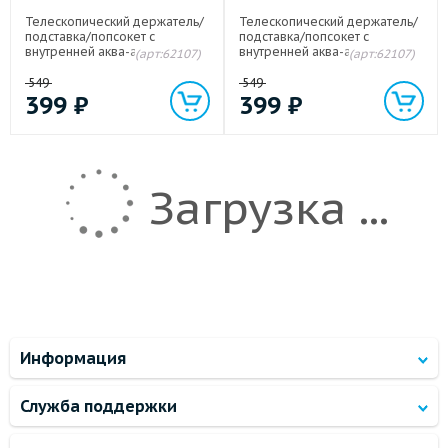
Телескопический держатель/
Телескопический держатель/
подставка/попсокет с
подставка/попсокет с
внутренней аква-аппликацией
внутренней аква-аппликацией
(арт:62107)
(арт:62107)
Фиолетовый
Синий
549
549
399
₽
399
₽
Загрузка ...
Информация
Служба поддержки