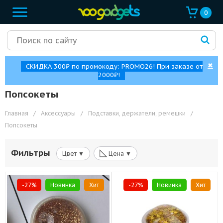
0
✖
СКИДКА 300₽ по промокоду: PROMO26! При заказе от
2000₽!
Попсокеты
Главная
/
Аксессуары
/
Подставки, держатели, ремешки
/
Попсокеты
◺
Фильтры
Цвет ▼
Цена ▼
-27%
Новинка
Хит
-27%
Новинка
Хит