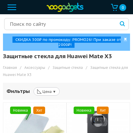
0
✖
СКИДКА 300₽ по промокоду: PROMO26! При заказе от
2000₽!
Защитные стекла для Huawei Mate X3
Главная
/
Аксессуары
/
Защитные стекла
/
Защитные стекла для
Huawei Mate X3
◺
Фильтры
Цена ▼
Новинка
Хит
Новинка
Хит