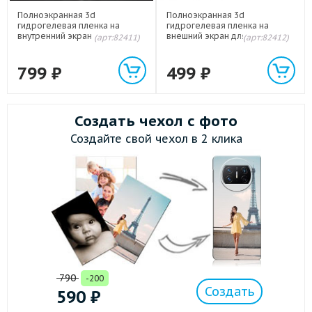
Полноэкранная 3d
Полноэкранная 3d
гидрогелевая пленка на
гидрогелевая пленка на
внутренний экран для Huawei
внешний экран для Huawei
(арт:82411)
(арт:82412)
Mate X3
Mate X3
799
₽
499
₽
Создать чехол с фото
Создайте свой чехол в 2 клика
790
-200
Создать
590
₽