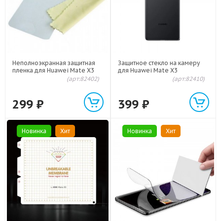
Неполноэкранная защитная
Защитное стекло на камеру
пленка для Huawei Mate X3
для Huawei Mate X3
(арт:82402)
(арт:82410)
299
₽
399
₽
Новинка
Хит
Новинка
Хит