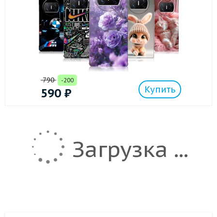
790
-200
Купить
590
₽
Загрузка ...