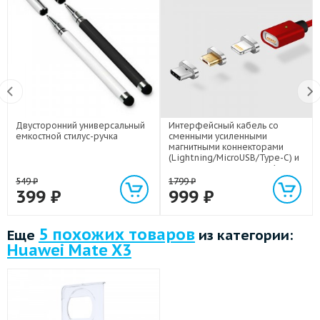
Двусторонний универсальный
Интерфейсный кабель со
емкостной стилус-ручка
сменными усиленными
магнитными коннекторами
(Lightning/MicroUSB/Type-C) и
световым индикатором 1м
549
₽
1799
₽
399
₽
999
₽
5 похожих товаров
Еще
из категории:
Huawei Mate X3