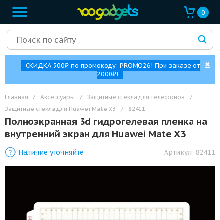
0
✖
СКИДКА 300₽ по промокоду: PROMO26! При заказе от
2000₽!
Главная
/
Аксессуары
/
Защитные стекла для телефонов
/
Защитные стекла для Huawei Mate X3
/
82411
Полноэкранная 3d гидрогелевая пленка на
внутренний экран для Huawei Mate X3
Наличие уточняйте
Артикул:
82411