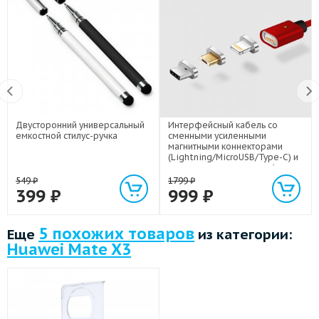
Двусторонний универсальный
Интерфейсный кабель со
емкостной стилус-ручка
сменными усиленными
магнитными коннекторами
(Lightning/MicroUSB/Type-C) и
световым индикатором 1м
549
₽
1799
₽
399
₽
999
₽
5 похожих товаров
Еще
из категории:
Huawei Mate X3