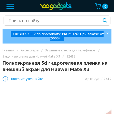
0
✖
СКИДКА 300₽ по промокоду: PROMO26! При заказе от
2000₽!
Главная
/
Аксессуары
/
Защитные стекла для телефонов
/
Защитные стекла для Huawei Mate X3
/
82412
Полноэкранная 3d гидрогелевая пленка на
внешний экран для Huawei Mate X3
Наличие уточняйте
Артикул:
82412