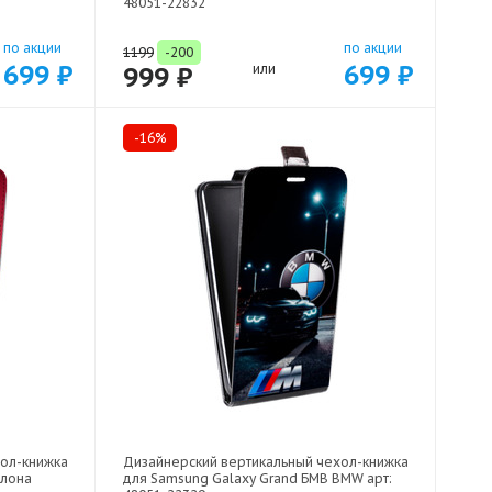
48051-22832
по акции
по акции
1199
-200
699 ₽
699 ₽
999 ₽
или
-16%
хол-книжка
Дизайнерский вертикальный чехол-книжка
елона
для Samsung Galaxy Grand БМВ BMW арт: