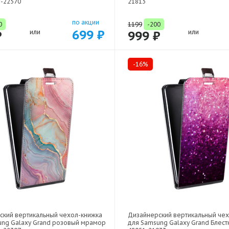
1-22570
21813
по акции
0
1199
-200
699 ₽
₽
или
999 ₽
или
-16%
ский вертикальный чехол-книжка
Дизайнерский вертикальный че
ung Galaxy Grand розовый мрамор
для Samsung Galaxy Grand Блестк