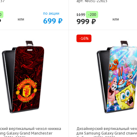
537
арт: 48051-22615
по акции
0
1199
-200
699 ₽
₽
или
999 ₽
или
-16%
ский вертикальный чехол-книжка
Дизайнерский вертикальный че
ng Galaxy Grand Manchester
для Samsung Galaxy Grand спанч