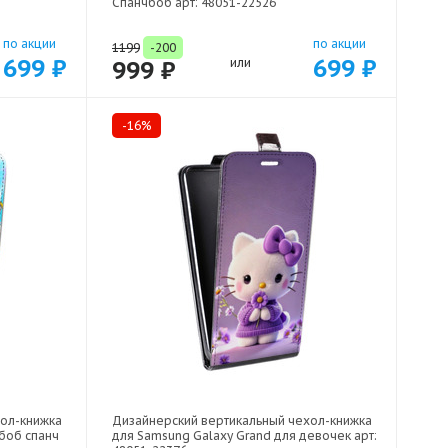
Спанчбоб арт: 48051-22526
по акции
по акции
1199
-200
699 ₽
699 ₽
999 ₽
или
-16%
хол-книжка
Дизайнерский вертикальный чехол-книжка
боб спанч
для Samsung Galaxy Grand для девочек арт: