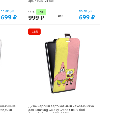
арт: 48051-21685
по акции
по акции
1199
-200
699 ₽
699 ₽
999 ₽
или
-16%
хол-книжка
Дизайнерский вертикальный чехол-книжка
сердечки
для Samsung Galaxy Grand Спанч боб