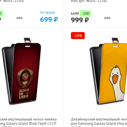
т: 48051-22501
боб арт: 48051-22291
по акции
0
1199
-200
699 ₽
₽
или
999 ₽
или
-16%
ский вертикальный чехол-книжка
Дизайнерский вертикальный че
ng Galaxy Grand Флаг Герб СССР
для Samsung Galaxy Grand Утка а