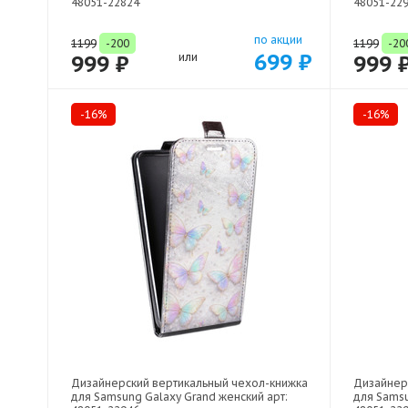
48051-22824
48051-22
по акции
1199
-200
1199
-20
699 ₽
999 ₽
или
999 
-16%
-16%
Дизайнерский вертикальный чехол-книжка
Дизайнер
для Samsung Galaxy Grand женский арт:
для Samsu