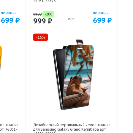
48051-22376
по акции
по акции
1199
-200
699 ₽
699 ₽
999 ₽
или
-16%
хол-книжка
Дизайнерский вертикальный чехол-книжка
рт: 48051-
для Samsung Galaxy Grand Капибара арт: