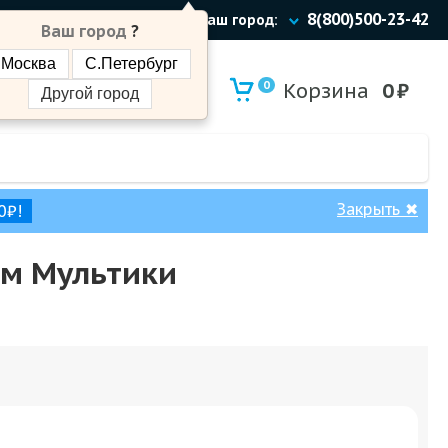
8(800)500-23-42
Ваш город:
Ваш город
?
Москва
С.Петербург
0
Корзина
0
₽
Другой город
Закрыть
✖
0₽!
ом Мультики