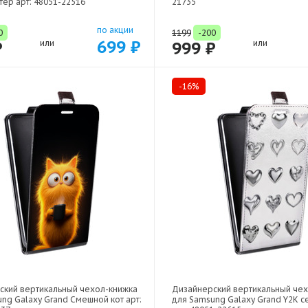
тер арт: 48051-22516
21735
по акции
0
1199
-200
699 ₽
₽
или
999 ₽
или
-16%
ский вертикальный чехол-книжка
Дизайнерский вертикальный че
ng Galaxy Grand Смешной кот арт:
для Samsung Galaxy Grand Y2K 