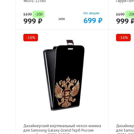
48051-22560
Гарри Пот
по акции
1199
-200
1199
-20
699 ₽
999 ₽
или
999 
-16%
-16%
Дизайнерский вертикальный чехол-книжка
Дизайнер
для Samsung Galaxy Grand Герб России
для Samsu