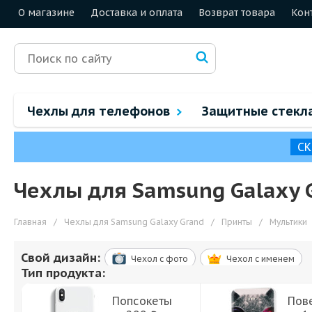
О магазине
Доставка и оплата
Возврат товара
Кон
Чехлы для телефонов
Защитные стекл
СК
Чехлы для Samsung Galaxy 
Главная
/
Чехлы для Samsung Galaxy Grand
/
Принты
/
Мультики
Свой дизайн:
Чехол c фото
Чехол c именем
Тип продукта:
Попсокеты
Пов