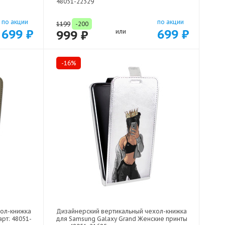
48051-22329
по акции
по акции
1199
-200
699 ₽
699 ₽
999 ₽
или
-16%
хол-книжка
Дизайнерский вертикальный чехол-книжка
рт: 48051-
для Samsung Galaxy Grand Женские принты