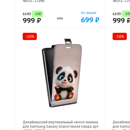
48051-22946
48051-22
по акции
1199
-200
1199
-20
699 ₽
999 ₽
или
999 
-16%
-16%
Дизайнерский вертикальный чехол-книжка
Дизайнер
для Samsung Galaxy Grand милая панда арт:
для Samsu