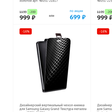
золотой арт: 48051-21817
48051-22
по акции
1199
-200
1199
-20
699 ₽
999 ₽
или
999 
-16%
-16%
Дизайнерский вертикальный чехол-книжка
Дизайнер
для Samsung Galaxy Grand Текстура металла
для Samsu