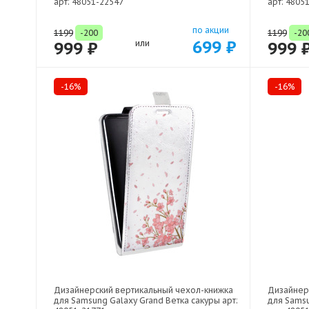
арт: 48051-22547
арт: 4805
по акции
1199
-200
1199
-20
699 ₽
999 ₽
или
999 
-16%
-16%
Дизайнерский вертикальный чехол-книжка
Дизайнер
для Samsung Galaxy Grand Ветка сакуры арт:
для Sams