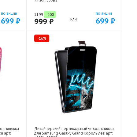
48051-22263
по акции
по акции
1199
-200
699 ₽
699 ₽
999 ₽
или
-16%
хол-книжка
Дизайнерский вертикальный чехол-книжка
и арт:
для Samsung Galaxy Grand Король лев арт: