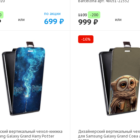
920
Barcelona арт: 48051-22332
по акции
0
1199
-200
699 ₽
₽
или
999 ₽
или
-16%
ский вертикальный чехол-книжка
Дизайнерский вертикальный че
ng Galaxy Grand Harry Potter
для Samsung Galaxy Grand Сова а