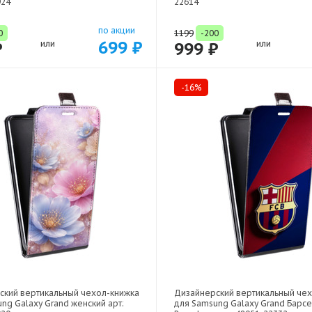
924
22614
по акции
0
1199
-200
699 ₽
₽
или
999 ₽
или
-16%
ский вертикальный чехол-книжка
Дизайнерский вертикальный че
ng Galaxy Grand женский арт:
для Samsung Galaxy Grand Барс