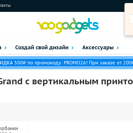
такты
а
Создай свой дизайн
Аксессуары
ИДКА 300₽ по промокоду: PROMO26! При заказе от 200
Grand с вертикальным принт
ербанки