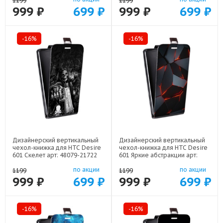
1199
1199
999 ₽
699 ₽
999 ₽
699 ₽
-16%
-16%
Дизайнерский вертикальный
Дизайнерский вертикальный
чехол-книжка для HTC Desire
чехол-книжка для HTC Desire
601 Скелет арт: 48079-21722
601 Яркие абстракции арт:
48079-21616
по акции
по акции
1199
1199
999 ₽
699 ₽
999 ₽
699 ₽
-16%
-16%