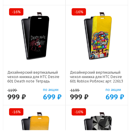
-16%
-16%
Дизайнерский вертикальный
Дизайнерский вертикальный
чехол-книжка для HTC Desire
чехол-книжка для HTC Desire
601 Death note Тетрадь
601 Roblox Роблокс арт: 22613
смерти арт: 22524
по акции
по акции
1199
1199
999 ₽
699 ₽
999 ₽
699 ₽
-16%
-16%