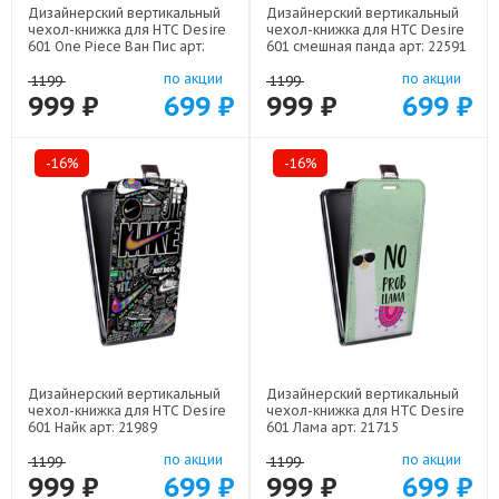
Дизайнерский вертикальный
Дизайнерский вертикальный
чехол-книжка для HTC Desire
чехол-книжка для HTC Desire
601 One Piece Ван Пис арт:
601 смешная панда арт: 22591
22506
по акции
по акции
1199
1199
999 ₽
699 ₽
999 ₽
699 ₽
-16%
-16%
Дизайнерский вертикальный
Дизайнерский вертикальный
чехол-книжка для HTC Desire
чехол-книжка для HTC Desire
601 Найк арт: 21989
601 Лама арт: 21715
по акции
по акции
1199
1199
999 ₽
699 ₽
999 ₽
699 ₽