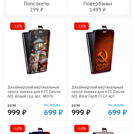
Попсокеты
Повербанки
299 ₽
1499 ₽
-16%
-16%
Дизайнерский вертикальный
Дизайнерский вертикальный
чехол-книжка для HTC Desire
чехол-книжка для HTC Desire
601 Новый год арт: 48079-
601 Флаг Герб СССР арт:
22824
48079-22607
по акции
по акции
1199
1199
999 ₽
699 ₽
999 ₽
699 ₽
-16%
-16%