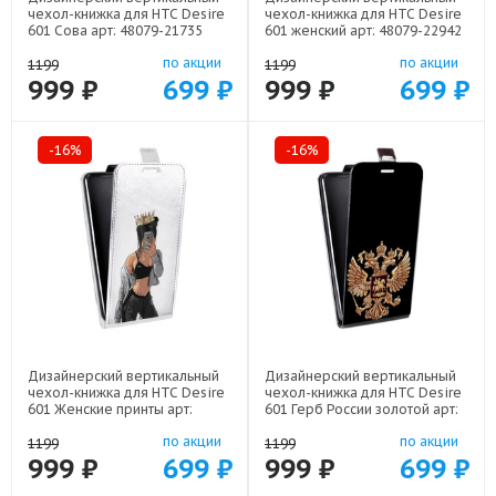
чехол-книжка для HTC Desire
чехол-книжка для HTC Desire
601 Сова арт: 48079-21735
601 женский арт: 48079-22942
по акции
по акции
1199
1199
999 ₽
699 ₽
999 ₽
699 ₽
-16%
-16%
Дизайнерский вертикальный
Дизайнерский вертикальный
чехол-книжка для HTC Desire
чехол-книжка для HTC Desire
601 Женские принты арт:
601 Герб России золотой арт:
48079-21685
48079-21817
по акции
по акции
1199
1199
999 ₽
699 ₽
999 ₽
699 ₽