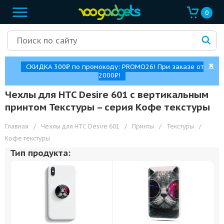
0
✖
СКИДКА 300₽ по промокоду: PROMO26! При заказе от
2000₽!
Чехлы для HTC Desire 601 с вертикальным
принтом Текстуры – cерия Кофе текстуры
Главная
/
Чехлы для HTC Desire 601
/
Принты
/
Текстуры
/
Кофе текстуры
Тип продукта: