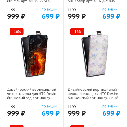
601 Y2K арт: 48079-22614
601 Ковер арт: 48079-21846
по акции
по акции
1199
1199
999 ₽
699 ₽
999 ₽
699 ₽
-16%
-16%
Дизайнерский вертикальный
Дизайнерский вертикальный
чехол-книжка для HTC Desire
чехол-книжка для HTC Desire
601 Новый год арт: 48079-
601 женский арт: 48079-22946
22832
по акции
по акции
1199
1199
999 ₽
699 ₽
999 ₽
699 ₽