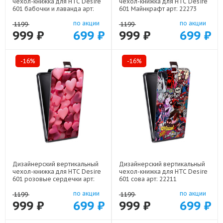
чехол-книжка для HTC Desire
чехол-книжка для HTC Desire
601 бабочки и лаванда арт:
601 Майнкрафт арт: 22273
22154
по акции
по акции
1199
1199
999 ₽
699 ₽
999 ₽
699 ₽
-16%
-16%
Дизайнерский вертикальный
Дизайнерский вертикальный
чехол-книжка для HTC Desire
чехол-книжка для HTC Desire
601 розовые сердечки арт:
601 сова арт: 22211
22309
по акции
по акции
1199
1199
999 ₽
699 ₽
999 ₽
699 ₽