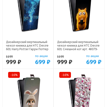
Дизайнерский вертикальный
Дизайнерский вертикальный
чехол-книжка для HTC Desire
чехол-книжка для HTC Desire
601 Harry Potter Гарри Поттер
601 Смешной кот арт: 48079-
арт: 48079-22516
22537
по акции
по акции
1199
1199
999 ₽
699 ₽
999 ₽
699 ₽
-16%
-16%