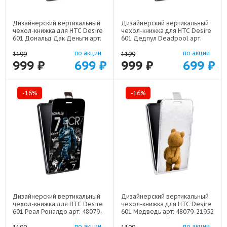
Дизайнерский вертикальный
Дизайнерский вертикальный
чехол-книжка для HTC Desire
чехол-книжка для HTC Desire
601 Дональд Дак Деньги арт:
601 Дедпул Deadpool арт:
48079-22137
48079-22559
по акции
по акции
1199
1199
999 ₽
699 ₽
999 ₽
699 ₽
-16%
-16%
Дизайнерский вертикальный
Дизайнерский вертикальный
чехол-книжка для HTC Desire
чехол-книжка для HTC Desire
601 Реал Роналдо арт: 48079-
601 Медведь арт: 48079-21952
22472
по акции
по акции