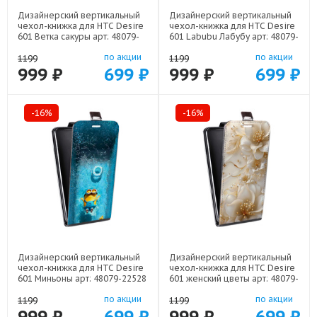
Дизайнерский вертикальный
Дизайнерский вертикальный
чехол-книжка для HTC Desire
чехол-книжка для HTC Desire
601 Ветка сакуры арт: 48079-
601 Labubu Лабубу арт: 48079-
21771
22595
по акции
по акции
1199
1199
999 ₽
699 ₽
999 ₽
699 ₽
-16%
-16%
Дизайнерский вертикальный
Дизайнерский вертикальный
чехол-книжка для HTC Desire
чехол-книжка для HTC Desire
601 Миньоны арт: 48079-22528
601 женский цветы арт: 48079-
22373
по акции
по акции
1199
1199
999 ₽
699 ₽
999 ₽
699 ₽