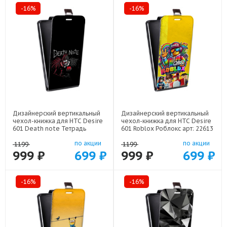
-16%
-16%
Дизайнерский вертикальный
Дизайнерский вертикальный
чехол-книжка для HTC Desire
чехол-книжка для HTC Desire
601 Death note Тетрадь
601 Roblox Роблокс арт: 22613
смерти арт: 22524
по акции
по акции
1199
1199
999 ₽
699 ₽
999 ₽
699 ₽
-16%
-16%