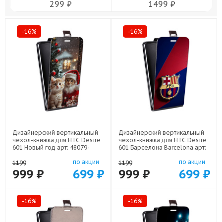
299 ₽
1499 ₽
-16%
-16%
Дизайнерский вертикальный
Дизайнерский вертикальный
чехол-книжка для HTC Desire
чехол-книжка для HTC Desire
601 Новый год арт: 48079-
601 Барселона Barcelona арт:
22824
48079-22332
по акции
по акции
1199
1199
999 ₽
699 ₽
999 ₽
699 ₽
-16%
-16%