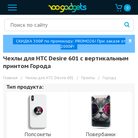
0
✖
СКИДКА 300₽ по промокоду: PROMO26! При заказе от
2000₽!
Чехлы для HTC Desire 601 с вертикальным
принтом Города
Главная
/
Чехлы для HTC Desire 601
/
Принты
/
Города
Тип продукта:
Попсокеты
Повербанки