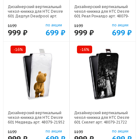
Дизайнерский вертикальный
Дизайнерский вертикальный
чехол-книжка для HTC Desire
чехол-книжка для HTC Desire
601 Дедпул Deadpool арт:
601 Реал Роналдо арт: 48079-
48079-22559
22472
по акции
по акции
1199
1199
999 ₽
699 ₽
999 ₽
699 ₽
-16%
-16%
Дизайнерский вертикальный
Дизайнерский вертикальный
чехол-книжка для HTC Desire
чехол-книжка для HTC Desire
601 Медведь арт: 48079-21952
601 Скелет арт: 48079-21722
по акции
по акции
1199
1199
999 ₽
699 ₽
999 ₽
699 ₽