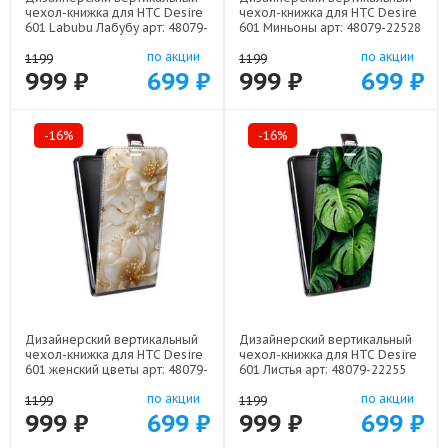
чехол-книжка для HTC Desire
чехол-книжка для HTC Desire
601 Labubu Лабубу арт: 48079-
601 Миньоны арт: 48079-22528
22595
по акции
по акции
1199
1199
999 ₽
699 ₽
999 ₽
699 ₽
-16%
-16%
Дизайнерский вертикальный
Дизайнерский вертикальный
чехол-книжка для HTC Desire
чехол-книжка для HTC Desire
601 женский цветы арт: 48079-
601 Листья арт: 48079-22255
22373
по акции
по акции
1199
1199
999 ₽
699 ₽
999 ₽
699 ₽