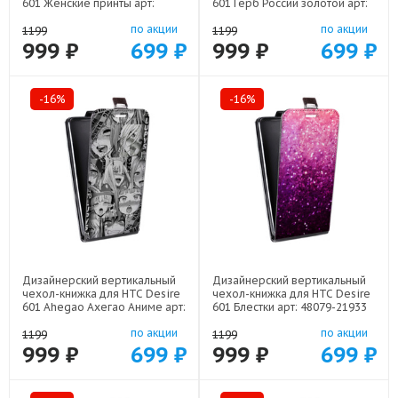
601 Женские принты арт:
601 Герб России золотой арт:
48079-21685
48079-21817
по акции
по акции
1199
1199
999 ₽
699 ₽
999 ₽
699 ₽
-16%
-16%
Дизайнерский вертикальный
Дизайнерский вертикальный
чехол-книжка для HTC Desire
чехол-книжка для HTC Desire
601 Ahegao Ахегао Аниме арт:
601 Блестки арт: 48079-21933
48079-22519
по акции
по акции
1199
1199
999 ₽
699 ₽
999 ₽
699 ₽