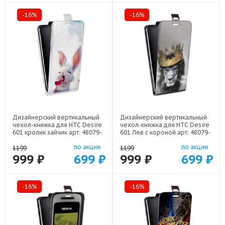
-16%
-16%
Дизайнерский вертикальный
Дизайнерский вертикальный
чехол-книжка для HTC Desire
чехол-книжка для HTC Desire
601 кролик зайчик арт: 48079-
601 Лев с короной арт: 48079-
22224
21640
по акции
по акции
1199
1199
999 ₽
699 ₽
999 ₽
699 ₽
-16%
-16%