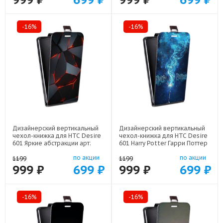
-16%
-16%
Дизайнерский вертикальный
Дизайнерский вертикальный
чехол-книжка для HTC Desire
чехол-книжка для HTC Desire
601 Яркие абстракции арт:
601 Harry Potter Гарри Поттер
48079-21616
арт: 48079-22516
по акции
по акции
1199
1199
999 ₽
699 ₽
999 ₽
699 ₽
-16%
-16%