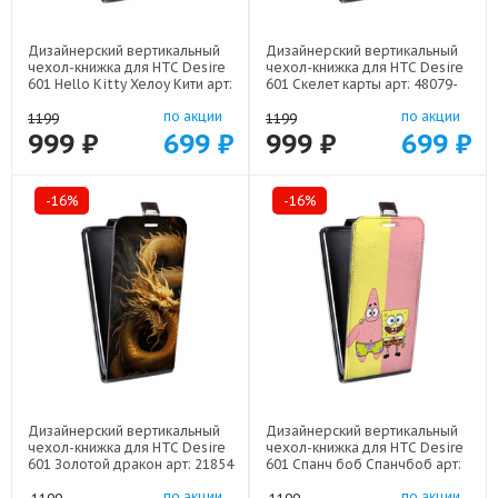
Дизайнерский вертикальный
Дизайнерский вертикальный
чехол-книжка для HTC Desire
чехол-книжка для HTC Desire
601 Hello Kitty Хелоу Кити арт:
601 Скелет карты арт: 48079-
48079-22252
21720
по акции
по акции
1199
1199
999 ₽
699 ₽
999 ₽
699 ₽
-16%
-16%
Дизайнерский вертикальный
Дизайнерский вертикальный
чехол-книжка для HTC Desire
чехол-книжка для HTC Desire
601 Золотой дракон арт: 21854
601 Спанч боб Спанчбоб арт:
22526
по акции
по акции