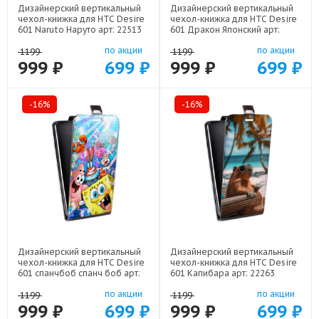
Дизайнерский вертикальный
Дизайнерский вертикальный
чехол-книжка для HTC Desire
чехол-книжка для HTC Desire
601 Naruto Наруто арт: 22513
601 Дракон Японский арт:
22602
по акции
по акции
1199
1199
999 ₽
699 ₽
999 ₽
699 ₽
-16%
-16%
Дизайнерский вертикальный
Дизайнерский вертикальный
чехол-книжка для HTC Desire
чехол-книжка для HTC Desire
601 спанчбоб спанч боб арт:
601 Капибара арт: 22263
22291
по акции
по акции
1199
1199
999 ₽
699 ₽
999 ₽
699 ₽