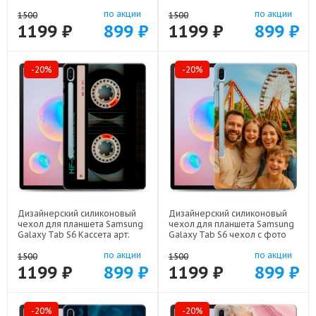
арт: 70488-22562
21989
по акции
по акции
1500
1500
1199 ₽
899 ₽
1199 ₽
899 ₽
-20%
-20%
Дизайнерский силиконовый
Дизайнерский силиконовый
чехол для планшета Samsung
чехол для планшета Samsung
Galaxy Tab S6 Кассета арт:
Galaxy Tab S6 чехол с фото
70488-21805
арт: 70488-22801
по акции
по акции
1500
1500
1199 ₽
899 ₽
1199 ₽
899 ₽
-20%
-20%