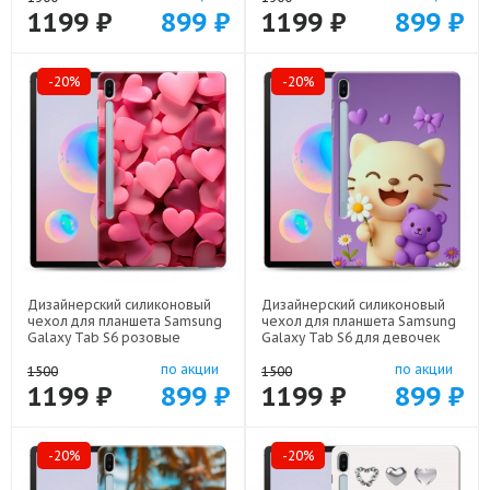
1199 ₽
899 ₽
1199 ₽
899 ₽
-20%
-20%
Дизайнерский силиконовый
Дизайнерский силиконовый
чехол для планшета Samsung
чехол для планшета Samsung
Galaxy Tab S6 розовые
Galaxy Tab S6 для девочек
сердечки арт: 70488-22309
арт: 70488-22376
по акции
по акции
1500
1500
1199 ₽
899 ₽
1199 ₽
899 ₽
-20%
-20%