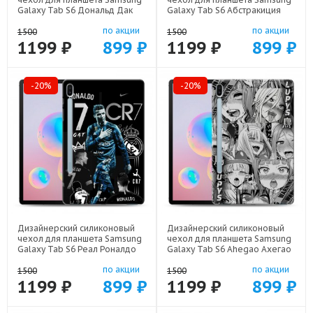
Galaxy Tab S6 Дональд Дак
Galaxy Tab S6 Абстракиция
Доллар арт: 70488-22603
арт: 70488-21977
по акции
по акции
1500
1500
1199 ₽
899 ₽
1199 ₽
899 ₽
-20%
-20%
Дизайнерский силиконовый
Дизайнерский силиконовый
чехол для планшета Samsung
чехол для планшета Samsung
Galaxy Tab S6 Реал Роналдо
Galaxy Tab S6 Ahegao Ахегао
арт: 70488-22472
Аниме арт: 70488-22519
по акции
по акции
1500
1500
1199 ₽
899 ₽
1199 ₽
899 ₽