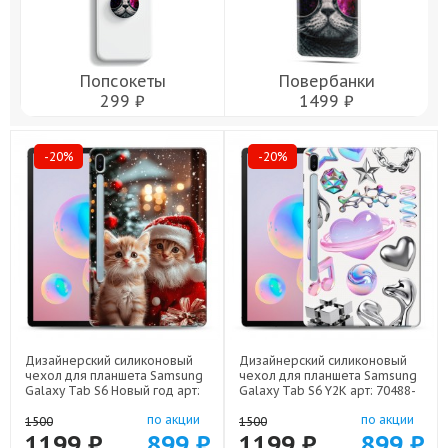
Попсокеты
Повербанки
299 ₽
1499 ₽
-20%
-20%
Дизайнерский силиконовый
Дизайнерский силиконовый
чехол для планшета Samsung
чехол для планшета Samsung
Galaxy Tab S6 Новый год арт:
Galaxy Tab S6 Y2K арт: 70488-
70488-22824
22614
по акции
по акции
1500
1500
1199 ₽
899 ₽
1199 ₽
899 ₽