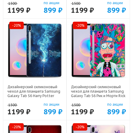
по акции
по акции
1500
1500
1199 ₽
899 ₽
1199 ₽
899 ₽
-20%
-20%
Дизайнерский силиконовый
Дизайнерский силиконовый
чехол для планшета Samsung
чехол для планшета Samsung
Galaxy Tab S6 Harry Potter
Galaxy Tab S6 Рик и Морти Rick
Гарри Поттер арт: 22516
Morty арт: 22316
по акции
по акции
1500
1500
1199 ₽
899 ₽
1199 ₽
899 ₽
-20%
-20%