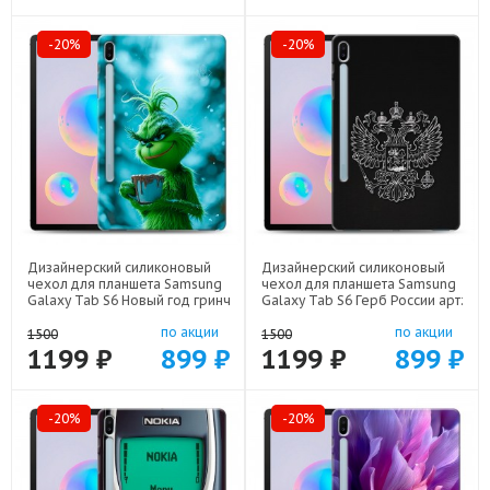
-20%
-20%
Дизайнерский силиконовый
Дизайнерский силиконовый
чехол для планшета Samsung
чехол для планшета Samsung
Galaxy Tab S6 Новый год гринч
Galaxy Tab S6 Герб России арт:
арт: 70488-22810
70488-21974
по акции
по акции
1500
1500
1199 ₽
899 ₽
1199 ₽
899 ₽
-20%
-20%