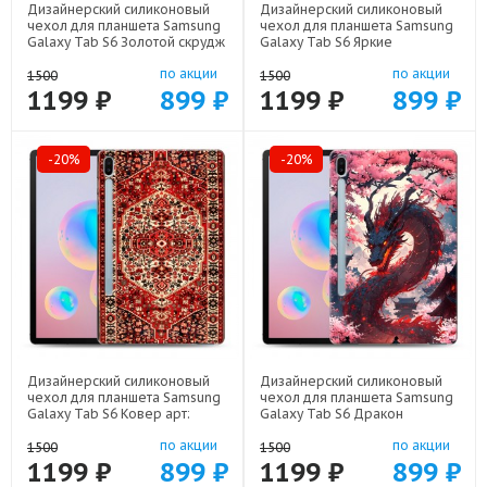
Дизайнерский силиконовый
Дизайнерский силиконовый
чехол для планшета Samsung
чехол для планшета Samsung
Galaxy Tab S6 Золотой скрудж
Galaxy Tab S6 Яркие
макдак арт: 70488-21941
абстракции арт: 70488-21616
по акции
по акции
1500
1500
1199 ₽
899 ₽
1199 ₽
899 ₽
-20%
-20%
Дизайнерский силиконовый
Дизайнерский силиконовый
чехол для планшета Samsung
чехол для планшета Samsung
Galaxy Tab S6 Ковер арт:
Galaxy Tab S6 Дракон
70488-21846
Японский арт: 70488-22602
по акции
по акции
1500
1500
1199 ₽
899 ₽
1199 ₽
899 ₽