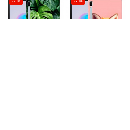
-20%
-20%
Дизайнерский силиконовый
Дизайнерский силиконовый
чехол для планшета Samsung
чехол для планшета Samsung
Galaxy Tab S6 Листья арт:
Galaxy Tab S6 милая лиса арт:
22255
22141
по акции
по акции
1500
1500
1199 ₽
899 ₽
1199 ₽
899 ₽
-20%
-20%