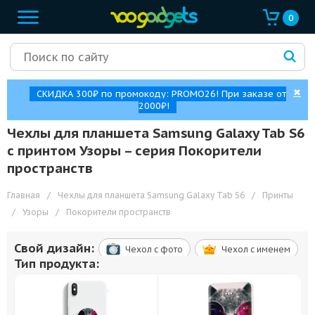
0
✖
СКИДКА 300₽ по промокоду: PROMO26! При заказе от
2000₽!
Чехлы для планшета Samsung Galaxy Tab S6
с принтом Узоры – cерия Покорители
пространств
Главная
/
Чехлы для планшета Samsung Galaxy Tab S6
/
Принты
/
Узоры
/
Покорители пространств
Свой дизайн:
Чехол c фото
Чехол c именем
Тип продукта: