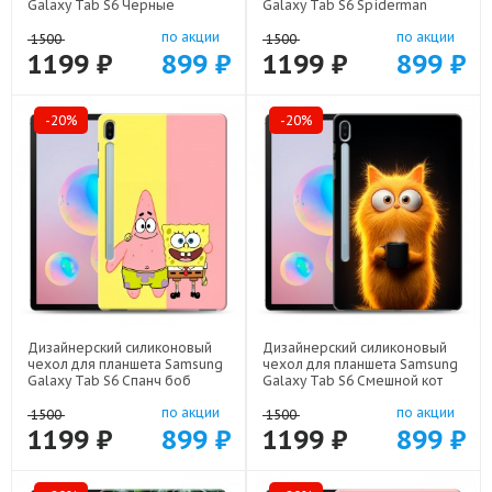
Galaxy Tab S6 Черные
Galaxy Tab S6 Spiderman
кристаллы арт: 21551
Человек паук арт: 22598
по акции
по акции
1500
1500
1199 ₽
899 ₽
1199 ₽
899 ₽
-20%
-20%
Дизайнерский силиконовый
Дизайнерский силиконовый
чехол для планшета Samsung
чехол для планшета Samsung
Galaxy Tab S6 Спанч боб
Galaxy Tab S6 Смешной кот
Спанчбоб арт: 22526
арт: 22537
по акции
по акции
1500
1500
1199 ₽
899 ₽
1199 ₽
899 ₽