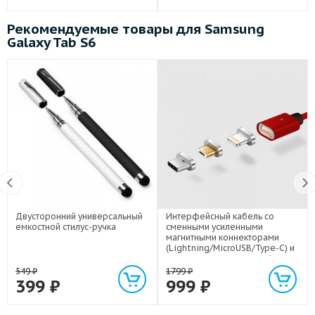
Рекомендуемые товары для Samsung
Galaxy Tab S6
Двусторонний универсальный
Интерфейсный кабель со
емкостной стилус-ручка
сменными усиленными
магнитными коннекторами
(Lightning/MicroUSB/Type-C) и
световым индикатором 1м
549
₽
1799
₽
399
₽
999
₽