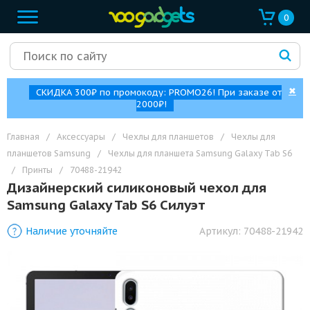
0
✖
СКИДКА 300₽ по промокоду: PROMO26! При заказе от
2000₽!
Главная
/
Аксессуары
/
Чехлы для планшетов
/
Чехлы для
планшетов Samsung
/
Чехлы для планшета Samsung Galaxy Tab S6
/
Принты
/
70488-21942
Дизайнерский силиконовый чехол для
Samsung Galaxy Tab S6 Силуэт
Наличие уточняйте
Артикул:
70488-21942