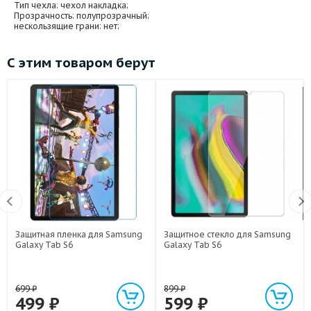
Тип чехла
: чехол накладка;
Прозрачность
: полупрозрачный;
нескользящие грани
: нет;
С этим товаром берут
Защитная пленка для Samsung
Защитное стекло для Samsung
Galaxy Tab S6
Galaxy Tab S6
699
₽
899
₽
499
₽
599
₽