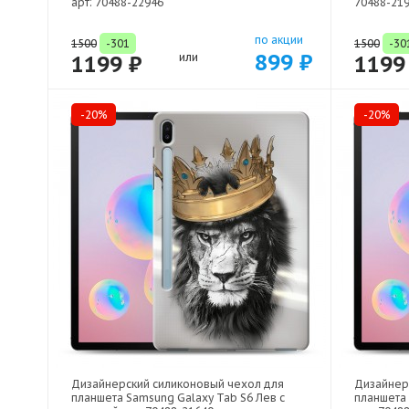
арт: 70488-22946
70488-21
по акции
1500
-301
1500
-30
899 ₽
1199 ₽
или
1199
-20%
-20%
Дизайнерский силиконовый чехол для
Дизайнер
планшета Samsung Galaxy Tab S6 Лев с
планшета 