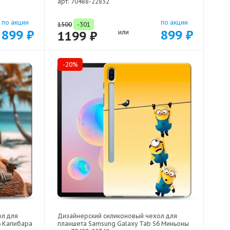
арт: 70488-22832
по акции
по акции
1500
-301
899 ₽
899 ₽
1199 ₽
или
-20%
ол для
Дизайнерский силиконовый чехол для
6 Капибара
планшета Samsung Galaxy Tab S6 Миньоны