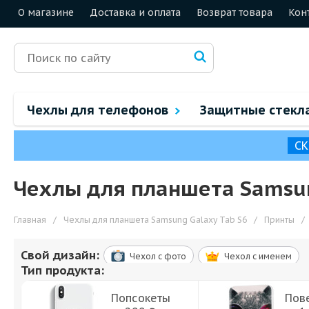
О магазине
Доставка и оплата
Возврат товара
Кон
Чехлы для телефонов
Защитные стекл
СК
Чехлы для планшета Samsun
Главная
/
Чехлы для планшета Samsung Galaxy Tab S6
/
Принты
/
Свой дизайн:
Чехол c фото
Чехол c именем
Тип продукта:
Попсокеты
Пов