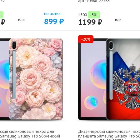
942
арт: 70488-22263
по акции
1
1500
-301
899 ₽
 ₽
или
1199 ₽
или
-20%
ский силиконовый чехол для
Дизайнерский силиконовый чех
Samsung Galaxy Tab S6 женский
планшета Samsung Galaxy Tab S