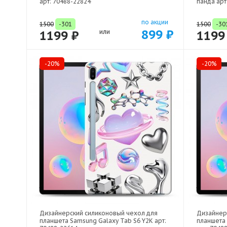
арт: 70488-22824
панда арт
по акции
1500
-301
1500
-30
899 ₽
1199 ₽
или
1199
-20%
-20%
Дизайнерский силиконовый чехол для
Дизайнер
планшета Samsung Galaxy Tab S6 Y2K арт:
планшета 