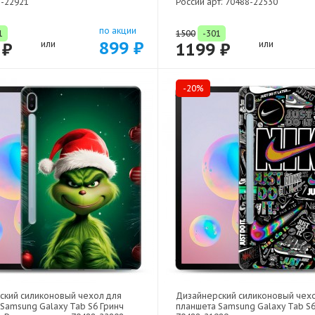
8-22921
России арт: 70488-22530
по акции
1
1500
-301
899 ₽
 ₽
или
1199 ₽
или
-20%
ский силиконовый чехол для
Дизайнерский силиконовый чех
Samsung Galaxy Tab S6 Гринч
планшета Samsung Galaxy Tab S6