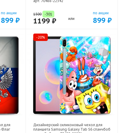
арт: 70488-22342
по акции
по акции
1500
-301
899 ₽
899 ₽
1199 ₽
или
-20%
ол для
Дизайнерский силиконовый чехол для
6 Флаг
планшета Samsung Galaxy Tab S6 спанчбоб