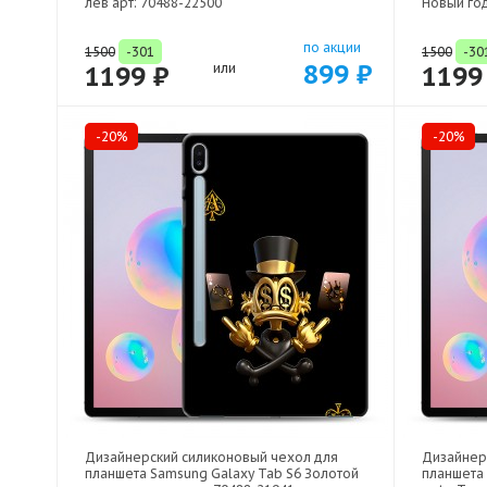
лев арт: 70488-22500
Новый год
по акции
1500
-301
1500
-30
899 ₽
1199 ₽
или
1199
-20%
-20%
Дизайнерский силиконовый чехол для
Дизайнер
планшета Samsung Galaxy Tab S6 Золотой
планшета 