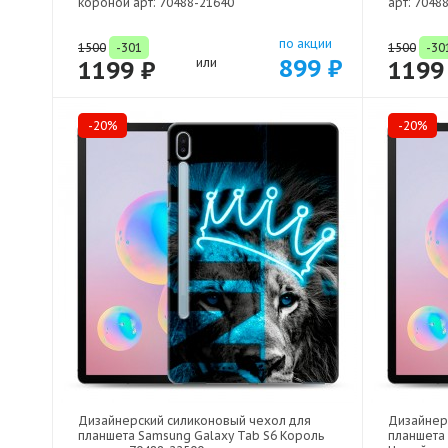
короной арт: 70488-21640
арт: 7048
по акции
1500
-301
1500
-30
899 ₽
1199 ₽
или
1199
-20%
-20%
Дизайнерский силиконовый чехол для
Дизайнер
планшета Samsung Galaxy Tab S6 Король
планшета 