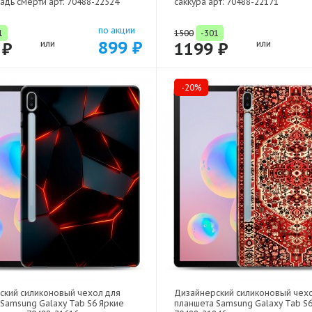
адь смерти арт: 70488-22524
саккура арт: 70488-22171
по акции
1
1500
-301
899 ₽
 ₽
или
1199 ₽
или
-20%
ский силиконовый чехол для
Дизайнерский силиконовый чех
Samsung Galaxy Tab S6 Яркие
планшета Samsung Galaxy Tab S6