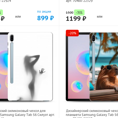
8-22924
арт: 70488-22329
по акции
1
1500
-301
899 ₽
 ₽
или
1199 ₽
или
-20%
ский силиконовый чехол для
Дизайнерский силиконовый чех
Samsung Galaxy Tab S6 Силуэт арт:
планшета Samsung Galaxy Tab S