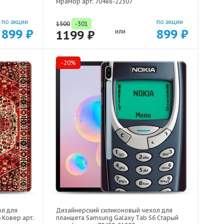
мрамор арт: 70488-22307
по акции
по акции
1500
-301
899 ₽
899 ₽
1199 ₽
или
-20%
ол для
Дизайнерский силиконовый чехол для
 Ковер арт:
планшета Samsung Galaxy Tab S6 Старый