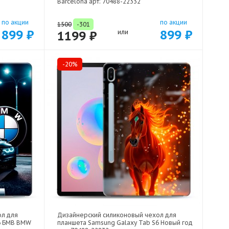
Barcelona арт: 70488-22332
по акции
по акции
1500
-301
899 ₽
899 ₽
1199 ₽
или
-20%
ол для
Дизайнерский силиконовый чехол для
6 БМВ BMW
планшета Samsung Galaxy Tab S6 Новый год