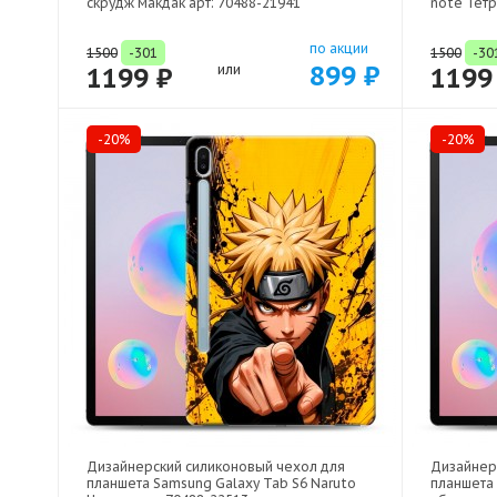
скрудж макдак арт: 70488-21941
note Тетр
по акции
1500
-301
1500
-30
899 ₽
1199 ₽
или
1199
-20%
-20%
Дизайнерский силиконовый чехол для
Дизайнер
планшета Samsung Galaxy Tab S6 Naruto
планшета 