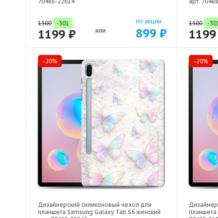
70488-22614
арт: 7048
по акции
1500
-301
1500
-30
899 ₽
1199 ₽
или
1199
-20%
-20%
Дизайнерский силиконовый чехол для
Дизайнер
планшета Samsung Galaxy Tab S6 женский
планшета 