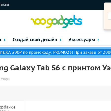
такты
а
Создай свой дизайн
Аксессуары
ИДКА 300₽ по промокоду: PROMO26! При заказе от 200
g Galaxy Tab S6 с принтом У
Узоры
ербанки