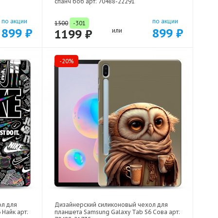
спанч боб арт: 70488-22291
по акции
по акции
1500
-301
899 ₽
899 ₽
1199 ₽
или
-20%
ол для
Дизайнерский силиконовый чехол для
 Найк арт:
планшета Samsung Galaxy Tab S6 Сова арт: