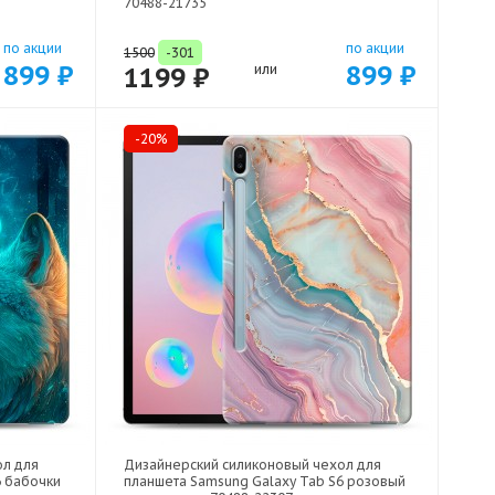
70488-21735
по акции
по акции
1500
-301
899 ₽
899 ₽
1199 ₽
или
-20%
ол для
Дизайнерский силиконовый чехол для
6 бабочки
планшета Samsung Galaxy Tab S6 розовый