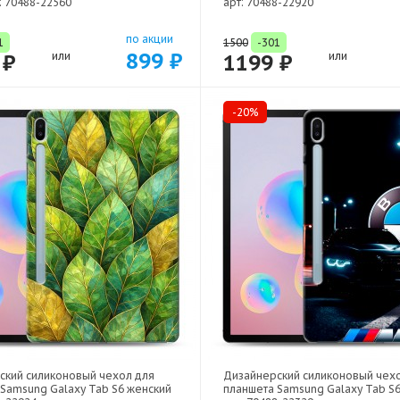
: 70488-22560
арт: 70488-22920
по акции
1
1500
-301
899 ₽
 ₽
или
1199 ₽
или
-20%
ский силиконовый чехол для
Дизайнерский силиконовый чех
Samsung Galaxy Tab S6 женский
планшета Samsung Galaxy Tab S