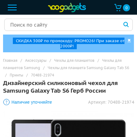
0
✖
СКИДКА 300₽ по промокоду: PROMO26! При заказе от
2000₽!
Главная
/
Аксессуары
/
Чехлы для планшетов
/
Чехлы для
планшетов Samsung
/
Чехлы для планшета Samsung Galaxy Tab S6
/
Принты
/
70488-21974
Дизайнерский силиконовый чехол для
Samsung Galaxy Tab S6 Герб России
Наличие уточняйте
Артикул:
70488-21974