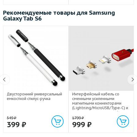
Рекомендуемые товары для Samsung
Galaxy Tab S6
Двусторонний универсальный
Интерфейсный кабель со
емкостной стилус-ручка
сменными усиленными
магнитными коннекторами
(Lightning/MicroUSB/Type-C) и
световым индикатором 1м
549
₽
1799
₽
399
₽
999
₽