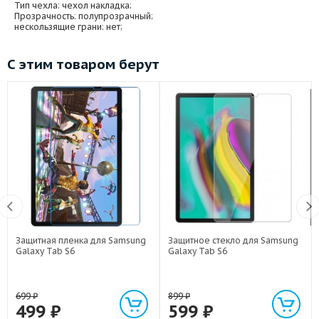
Тип чехла
: чехол накладка;
Прозрачность
: полупрозрачный;
нескользящие грани
: нет;
С этим товаром берут
Защитная пленка для Samsung
Защитное стекло для Samsung
Galaxy Tab S6
Galaxy Tab S6
699
₽
899
₽
499
₽
599
₽