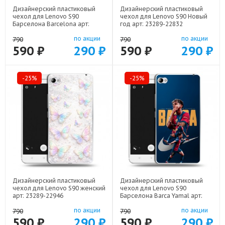
Дизайнерский пластиковый
Дизайнерский пластиковый
чехол для Lenovo S90
чехол для Lenovo S90 Новый
Барселона Barcelona арт:
год арт: 23289-22832
23289-22332
по акции
по акции
790
790
590 ₽
290 ₽
590 ₽
290 ₽
-25%
-25%
Дизайнерский пластиковый
Дизайнерский пластиковый
чехол для Lenovo S90 женский
чехол для Lenovo S90
арт: 23289-22946
Барселона Barca Yamal арт:
23289-22552
по акции
по акции
790
790
590 ₽
290 ₽
590 ₽
290 ₽