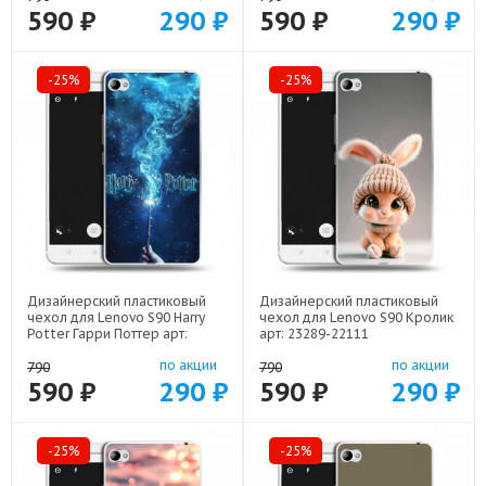
590 ₽
290 ₽
590 ₽
290 ₽
-25%
-25%
Дизайнерский пластиковый
Дизайнерский пластиковый
чехол для Lenovo S90 Harry
чехол для Lenovo S90 Кролик
Potter Гарри Поттер арт:
арт: 23289-22111
23289-22516
по акции
по акции
790
790
590 ₽
290 ₽
590 ₽
290 ₽
-25%
-25%