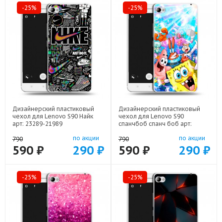
-25%
-25%
Дизайнерский пластиковый
Дизайнерский пластиковый
чехол для Lenovo S90 Найк
чехол для Lenovo S90
арт: 23289-21989
спанчбоб спанч боб арт:
23289-22291
по акции
по акции
790
790
590 ₽
290 ₽
590 ₽
290 ₽
-25%
-25%