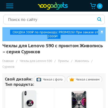
0
✖
СКИДКА 300₽ по промокоду: PROMO26! При заказе от
2000₽!
Чехлы для Lenovo S90 с принтом Живопись
– cерия Суриков
Главная
/
Чехлы для Lenovo S90
/
Принты
/
Живопись
/
Суриков
Свой дизайн:
Чехол c фото
Чехол c именем
Тип продукта: