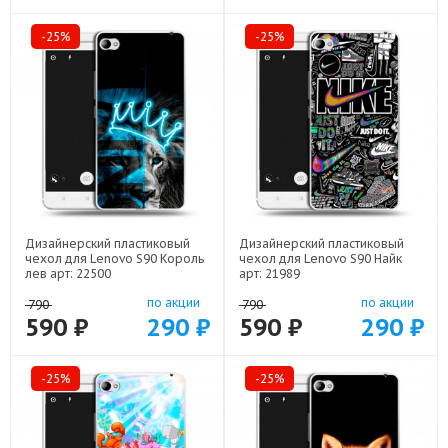
-25%
-25%
Дизайнерский пластиковый
Дизайнерский пластиковый
чехол для Lenovo S90 Король
чехол для Lenovo S90 Найк
лев арт: 22500
арт: 21989
по акции
по акции
790
790
590 ₽
290 ₽
590 ₽
290 ₽
-25%
-25%