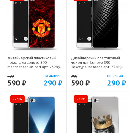
Дизайнерский пластиковый
Дизайнерский пластиковый
чехол для Lenovo S90
чехол для Lenovo S90
Manchester United арт: 23289-
Текстура металла арт: 23289-
22501
21936
по акции
по акции
790
790
590 ₽
290 ₽
590 ₽
290 ₽
-25%
-25%