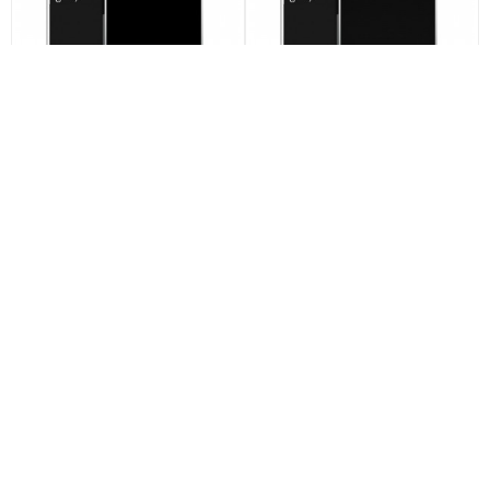
Дизайнерский пластиковый
Дизайнерский пластиковый
чехол для Lenovo S90 IronMan
чехол для Lenovo S90 Герб
Железный человек арт: 22578
России арт: 21974
по акции
по акции
790
790
590 ₽
290 ₽
590 ₽
290 ₽
-25%
-25%