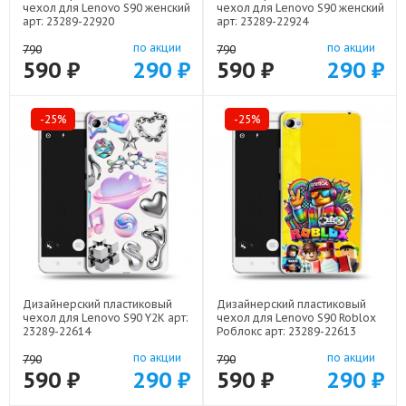
чехол для Lenovo S90 женский
чехол для Lenovo S90 женский
арт: 23289-22920
арт: 23289-22924
по акции
по акции
790
790
590 ₽
290 ₽
590 ₽
290 ₽
-25%
-25%
Дизайнерский пластиковый
Дизайнерский пластиковый
чехол для Lenovo S90 Y2K арт:
чехол для Lenovo S90 Roblox
23289-22614
Роблокс арт: 23289-22613
по акции
по акции
790
790
590 ₽
290 ₽
590 ₽
290 ₽