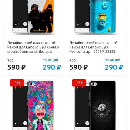
Дизайнерский пластиковый
Дизайнерский пластиковый
чехол для Lenovo S90 Контер
чехол для Lenovo S90
страйк Counter strike арт:
Миньоны арт: 23289-22528
23289-22285
по акции
по акции
790
790
590 ₽
290 ₽
590 ₽
290 ₽
-25%
-25%