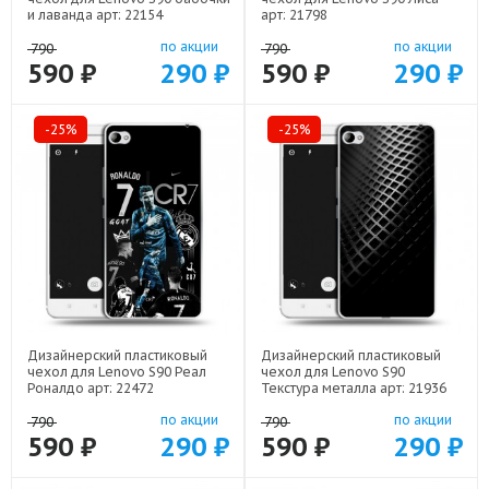
и лаванда арт: 22154
арт: 21798
по акции
по акции
790
790
590 ₽
290 ₽
590 ₽
290 ₽
-25%
-25%
Дизайнерский пластиковый
Дизайнерский пластиковый
чехол для Lenovo S90 Реал
чехол для Lenovo S90
Роналдо арт: 22472
Текстура металла арт: 21936
по акции
по акции
790
790
590 ₽
290 ₽
590 ₽
290 ₽