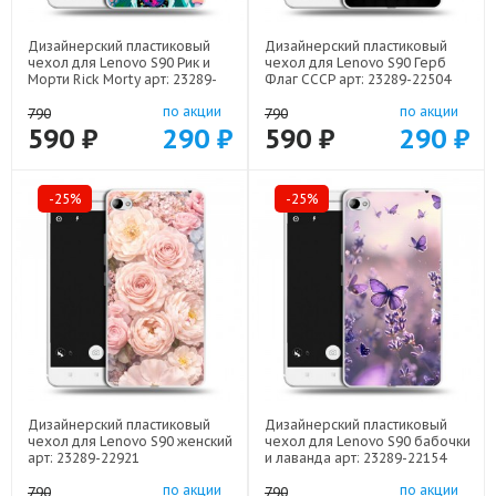
Дизайнерский пластиковый
Дизайнерский пластиковый
чехол для Lenovo S90 Рик и
чехол для Lenovo S90 Герб
Морти Rick Morty арт: 23289-
Флаг СССР арт: 23289-22504
22316
по акции
по акции
790
790
590 ₽
290 ₽
590 ₽
290 ₽
-25%
-25%
Дизайнерский пластиковый
Дизайнерский пластиковый
чехол для Lenovo S90 женский
чехол для Lenovo S90 бабочки
арт: 23289-22921
и лаванда арт: 23289-22154
по акции
по акции
790
790