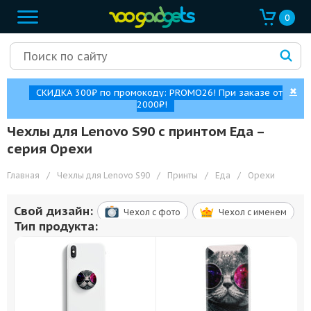
0
✖
СКИДКА 300₽ по промокоду: PROMO26! При заказе от
2000₽!
Чехлы для Lenovo S90 с принтом Еда –
cерия Орехи
Главная
/
Чехлы для Lenovo S90
/
Принты
/
Еда
/
Орехи
Свой дизайн:
Чехол c фото
Чехол c именем
Тип продукта: