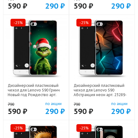
590 ₽
290 ₽
590 ₽
290 ₽
-25%
-25%
Дизайнерский пластиковый
Дизайнерский пластиковый
чехол для Lenovo S90 Гринч
чехол для Lenovo S90
Новый год Рождество арт:
Абстракция неон арт: 23289-
23289-22808
21708
по акции
по акции
790
790
590 ₽
290 ₽
590 ₽
290 ₽
-25%
-25%