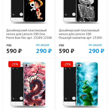
Дизайнерский пластиковый
Дизайнерский пластиковый
чехол для Lenovo S90 One
чехол для Lenovo S90
Piece Ван Пис арт: 23289-22506
Поцелуй скелетов арт: 23289-
21928
по акции
по акции
790
790
590 ₽
290 ₽
590 ₽
290 ₽
-25%
-25%