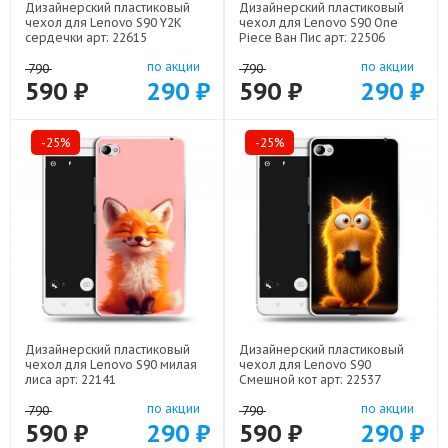
Дизайнерский пластиковый
Дизайнерский пластиковый
чехол для Lenovo S90 Y2K
чехол для Lenovo S90 One
сердечки арт: 22615
Piece Ван Пис арт: 22506
по акции
по акции
790
790
590 ₽
290 ₽
590 ₽
290 ₽
-25%
-25%
Дизайнерский пластиковый
Дизайнерский пластиковый
чехол для Lenovo S90 милая
чехол для Lenovo S90
лиса арт: 22141
Смешной кот арт: 22537
по акции
по акции
790
790
590 ₽
290 ₽
590 ₽
290 ₽