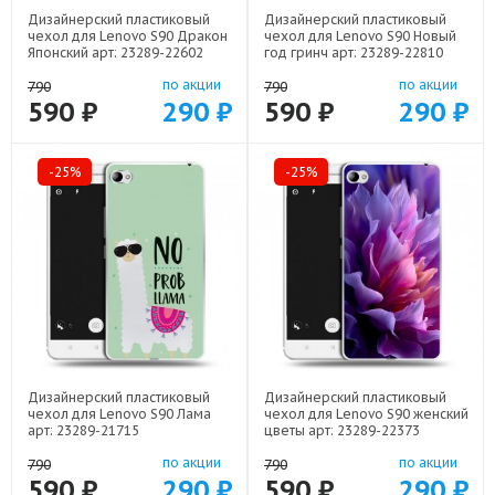
Дизайнерский пластиковый
Дизайнерский пластиковый
чехол для Lenovo S90 Дракон
чехол для Lenovo S90 Новый
Японский арт: 23289-22602
год гринч арт: 23289-22810
по акции
по акции
790
790
590 ₽
290 ₽
590 ₽
290 ₽
-25%
-25%
Дизайнерский пластиковый
Дизайнерский пластиковый
чехол для Lenovo S90 Лама
чехол для Lenovo S90 женский
арт: 23289-21715
цветы арт: 23289-22373
по акции
по акции
790
790
590 ₽
290 ₽
590 ₽
290 ₽