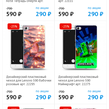
note Тетрадь смерти арт:
арт: 22111
22524
по акции
по акции
790
790
590 ₽
290 ₽
590 ₽
290 ₽
-25%
-25%
Дизайнерский пластиковый
Дизайнерский пластиковый
чехол для Lenovo S90 бабочки
чехол для Lenovo S90
розовые арт: 22295
Майнкрафт арт: 22273
по акции
по акции
790
790
590 ₽
290 ₽
590 ₽
290 ₽