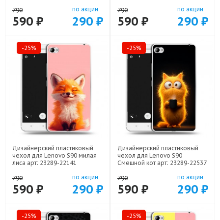
по акции
по акции
790
790
590 ₽
290 ₽
590 ₽
290 ₽
-25%
-25%
Дизайнерский пластиковый
Дизайнерский пластиковый
чехол для Lenovo S90 милая
чехол для Lenovo S90
лиса арт: 23289-22141
Смешной кот арт: 23289-22537
по акции
по акции
790
790
590 ₽
290 ₽
590 ₽
290 ₽
-25%
-25%