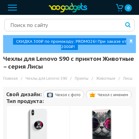
0
✖
СКИДКА 300₽ по промокоду: PROMO26! При заказе от
2000₽!
Чехлы для Lenovo S90 с принтом Животные
– cерия Лисы
Главная
/
Чехлы для Lenovo S90
/
Принты
/
Животные
/
Лисы
Свой дизайн:
Чехол c фото
Чехол c именем
Тип продукта: