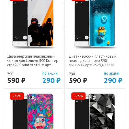
Дизайнерский пластиковый
Дизайнерский пластиковый
чехол для Lenovo S90 Контер
чехол для Lenovo S90
страйк Counter strike арт:
Миньоны арт: 23289-22528
23289-22285
по акции
по акции
790
790
590 ₽
290 ₽
590 ₽
290 ₽
-25%
-25%