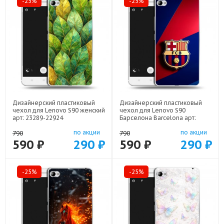
-25%
-25%
Дизайнерский пластиковый
Дизайнерский пластиковый
чехол для Lenovo S90 женский
чехол для Lenovo S90
арт: 23289-22924
Барселона Barcelona арт:
23289-22332
по акции
по акции
790
790
590 ₽
290 ₽
590 ₽
290 ₽
-25%
-25%