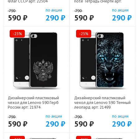
Флаг СССР арт: 22504
note Тетрадь смерти арт:
22524
по акции
по акции
790
790
590 ₽
290 ₽
590 ₽
290 ₽
-25%
-25%
Дизайнерский пластиковый
Дизайнерский пластиковый
чехол для Lenovo S90 Герб
чехол для Lenovo S90 Темный
России арт: 21974
леопард арт: 21499
по акции
по акции
790
790
590 ₽
290 ₽
590 ₽
290 ₽