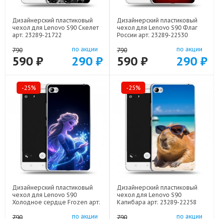
Дизайнерский пластиковый
Дизайнерский пластиковый
чехол для Lenovo S90 Скелет
чехол для Lenovo S90 Флаг
арт: 23289-21722
России арт: 23289-22530
по акции
по акции
790
790
590 ₽
290 ₽
590 ₽
290 ₽
-25%
-25%
Дизайнерский пластиковый
Дизайнерский пластиковый
чехол для Lenovo S90
чехол для Lenovo S90
Холодное сердце Frozen арт:
Капибара арт: 23289-22258
23289-22522
по акции
по акции
790
790