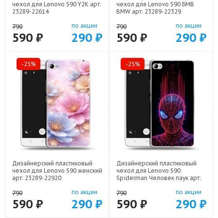
чехол для Lenovo S90 Y2K арт:
чехол для Lenovo S90 БМВ
23289-22614
BMW арт: 23289-22329
по акции
по акции
790
790
590 ₽
290 ₽
590 ₽
290 ₽
-25%
-25%
Дизайнерский пластиковый
Дизайнерский пластиковый
чехол для Lenovo S90 женский
чехол для Lenovo S90
арт: 23289-22920
Spiderman Человек паук арт:
23289-22598
по акции
по акции
790
790
590 ₽
290 ₽
590 ₽
290 ₽