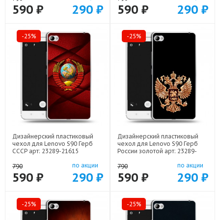
590 ₽
290 ₽
590 ₽
290 ₽
-25%
-25%
Дизайнерский пластиковый
Дизайнерский пластиковый
чехол для Lenovo S90 Герб
чехол для Lenovo S90 Герб
СССР арт: 23289-21615
России золотой арт: 23289-
21817
по акции
по акции
790
790
590 ₽
290 ₽
590 ₽
290 ₽
-25%
-25%