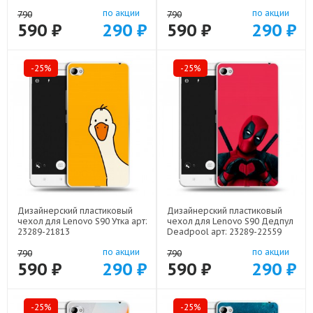
по акции
по акции
790
790
590 ₽
290 ₽
590 ₽
290 ₽
-25%
-25%
Дизайнерский пластиковый
Дизайнерский пластиковый
чехол для Lenovo S90 Утка арт:
чехол для Lenovo S90 Дедпул
23289-21813
Deadpool арт: 23289-22559
по акции
по акции
790
790
590 ₽
290 ₽
590 ₽
290 ₽
-25%
-25%