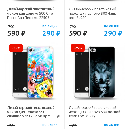
Дизайнерский пластиковый
Дизайнерский пластиковый
чехол для Lenovo S90 One
чехол для Lenovo S90 Найк
Piece Ван Пис арт: 22506
арт: 21989
по акции
по акции
790
790
590 ₽
290 ₽
590 ₽
290 ₽
-25%
-25%
Дизайнерский пластиковый
Дизайнерский пластиковый
чехол для Lenovo S90
чехол для Lenovo S90 Лесной
спанчбоб спанч боб арт: 22291
волк арт: 21539
по акции
по акции
790
790