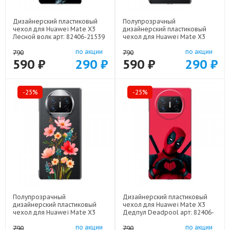
Дизайнерский пластиковый
Полупрозрачный
чехол для Huawei Mate X3
дизайнерский пластиковый
Лесной волк арт: 82406-21539
чехол для Huawei Mate X3
Сотворение мира арт: 82406-
по акции
по акции
22436
790
790
590 ₽
290 ₽
590 ₽
290 ₽
-25%
-25%
Полупрозрачный
Дизайнерский пластиковый
дизайнерский пластиковый
чехол для Huawei Mate X3
чехол для Huawei Mate X3
Дедпул Deadpool арт: 82406-
Цветы арт: 82406-22425
22559
по акции
по акции
790
790