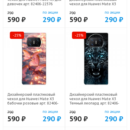
девочек арт: 82406-22376
чехол для Huawei Mate X3
девушка цветы арт: 82406-
по акции
по акции
22547
790
790
590 ₽
290 ₽
590 ₽
290 ₽
-25%
-25%
Дизайнерский пластиковый
Дизайнерский пластиковый
чехол для Huawei Mate X3
чехол для Huawei Mate X3
бабочки розовые арт: 82406-
Темный леопард арт: 82406-
22295
21499
по акции
по акции
790
790
590 ₽
290 ₽
590 ₽
290 ₽