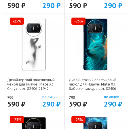
590 ₽
290 ₽
590 ₽
290 ₽
-25%
-25%
Дизайнерский пластиковый
Дизайнерский пластиковый
чехол для Huawei Mate X3
чехол для Huawei Mate X3
Силуэт арт: 82406-21942
бабочки саккура арт: 82406-
22171
по акции
по акции
790
790
590 ₽
290 ₽
590 ₽
290 ₽
-25%
-25%