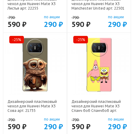
чехол для Huawei Mate X3
чехол для Huawei Mate X3
Листья арт: 22255
Manchester United арт: 22501
по акции
по акции
790
790
590 ₽
290 ₽
590 ₽
290 ₽
-25%
-25%
Дизайнерский пластиковый
Дизайнерский пластиковый
чехол для Huawei Mate X3
чехол для Huawei Mate X3
Сова арт: 21735
Спанч боб Спанчбоб арт:
22526
по акции
по акции
790
790
590 ₽
290 ₽
590 ₽
290 ₽