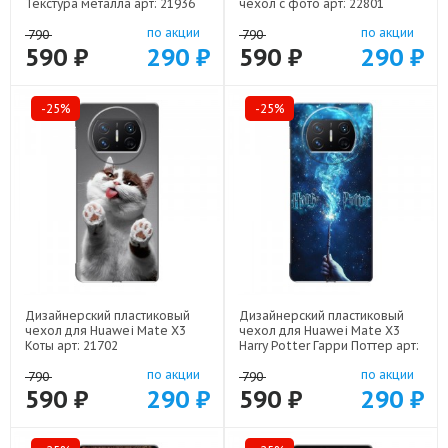
Текстура металла арт: 21936
чехол с фото арт: 22801
по акции
по акции
790
790
590 ₽
290 ₽
590 ₽
290 ₽
-25%
-25%
Дизайнерский пластиковый
Дизайнерский пластиковый
чехол для Huawei Mate X3
чехол для Huawei Mate X3
Коты арт: 21702
Harry Potter Гарри Поттер арт:
22516
по акции
по акции
790
790
590 ₽
290 ₽
590 ₽
290 ₽