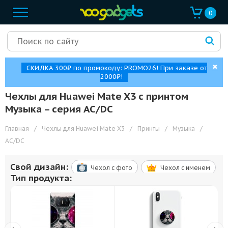
0
✖
СКИДКА 300₽ по промокоду: PROMO26! При заказе от
2000₽!
Чехлы для Huawei Mate X3 с принтом
Музыка – cерия AC/DC
Главная
/
Чехлы для Huawei Mate X3
/
Принты
/
Музыка
/
AC/DC
Свой дизайн:
Чехол c фото
Чехол c именем
Тип продукта: