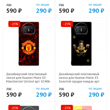
21928
82406-22252
по акции
по акции
790
790
590 ₽
290 ₽
590 ₽
290 ₽
-25%
-25%
Дизайнерский пластиковый
Дизайнерский пластиковый
чехол для Huawei Mate X3
чехол для Huawei Mate X3
Manchester United арт: 82406-
Золотой скрудж макдак арт:
22501
82406-21941
по акции
по акции
790
790
590 ₽
290 ₽
590 ₽
290 ₽
-25%
-25%