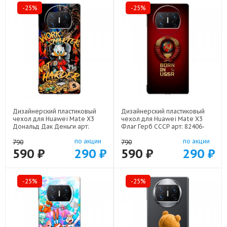
-25%
-25%
Дизайнерский пластиковый
Дизайнерский пластиковый
чехол для Huawei Mate X3
чехол для Huawei Mate X3
Дональд Дак Деньги арт:
Флаг Герб СССР арт: 82406-
82406-22137
22570
по акции
по акции
790
790
590 ₽
290 ₽
590 ₽
290 ₽
-25%
-25%