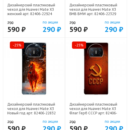
Дизайнерский пластиковый
Дизайнерский пластиковый
чехол для Huawei Mate X3
чехол для Huawei Mate X3
женский арт: 82406-22924
БМВ BMW арт: 82406-22329
по акции
по акции
790
790
590 ₽
290 ₽
590 ₽
290 ₽
-25%
-25%
Дизайнерский пластиковый
Дизайнерский пластиковый
чехол для Huawei Mate X3
чехол для Huawei Mate X3
Новый год арт: 82406-22832
Флаг Герб СССР арт: 82406-
22607
по акции
по акции
790
790
590 ₽
290 ₽
590 ₽
290 ₽