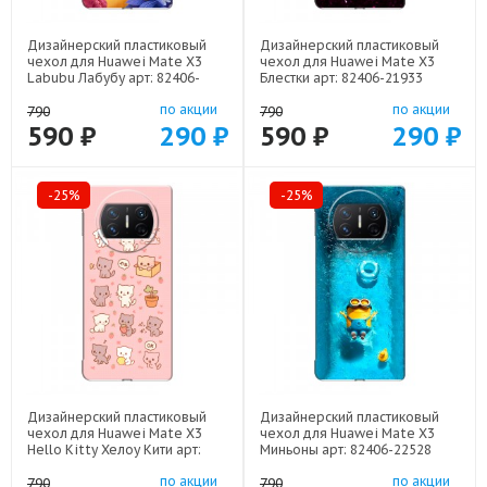
Дизайнерский пластиковый
Дизайнерский пластиковый
чехол для Huawei Mate X3
чехол для Huawei Mate X3
Labubu Лабубу арт: 82406-
Блестки арт: 82406-21933
22595
по акции
по акции
790
790
590 ₽
290 ₽
590 ₽
290 ₽
-25%
-25%
Дизайнерский пластиковый
Дизайнерский пластиковый
чехол для Huawei Mate X3
чехол для Huawei Mate X3
Hello Kitty Хелоу Кити арт:
Миньоны арт: 82406-22528
82406-22252
по акции
по акции
790
790