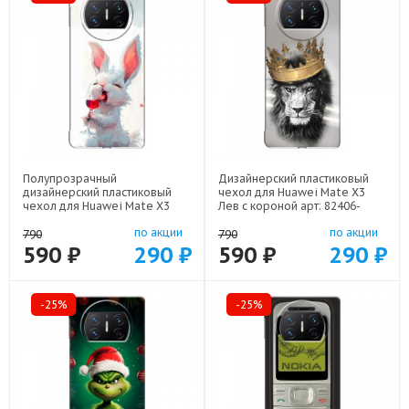
Полупрозрачный
Дизайнерский пластиковый
дизайнерский пластиковый
чехол для Huawei Mate X3
чехол для Huawei Mate X3
Лев с короной арт: 82406-
кролик зайчик арт: 82406-
21640
по акции
по акции
22224
790
790
590 ₽
290 ₽
590 ₽
290 ₽
-25%
-25%