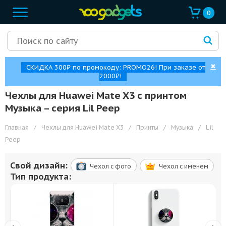
0
✖
СКИДКА 300₽ по промокоду: PROMO26! При заказе от
2000₽!
Чехлы для Huawei Mate X3 с принтом
Музыка – cерия Lil Peep
Главная
/
Чехлы для Huawei Mate X3
/
Принты
/
Музыка
/
Lil
Peep
Свой дизайн:
Чехол c фото
Чехол c именем
Тип продукта: