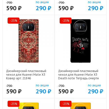
по акции
по акции
790
790
590 ₽
290 ₽
590 ₽
290 ₽
-25%
-25%
Дизайнерский пластиковый
Дизайнерский пластиковый
чехол для Huawei Mate X3
чехол для Huawei Mate X3
Ковер арт: 21846
Death note Тетрадь смерти
арт: 22524
по акции
по акции
790
790
590 ₽
290 ₽
590 ₽
290 ₽
-25%
-25%