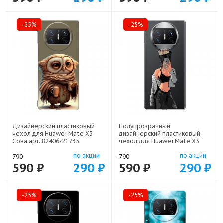
-25%
-25%
Дизайнерский пластиковый
Полупрозрачный
чехол для Huawei Mate X3
дизайнерский пластиковый
Сова арт: 82406-21735
чехол для Huawei Mate X3
Женские принты арт: 82406-
по акции
по акции
21685
790
790
590 ₽
290 ₽
590 ₽
290 ₽
-25%
-25%