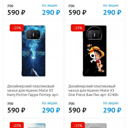
22309
22559
по акции
по акции
790
790
590 ₽
290 ₽
590 ₽
290 ₽
-25%
-25%
Дизайнерский пластиковый
Дизайнерский пластиковый
чехол для Huawei Mate X3
чехол для Huawei Mate X3
Harry Potter Гарри Поттер арт:
One Piece Ван Пис арт: 82406-
82406-22516
22506
по акции
по акции
790
790
590 ₽
290 ₽
590 ₽
290 ₽
-25%
-25%