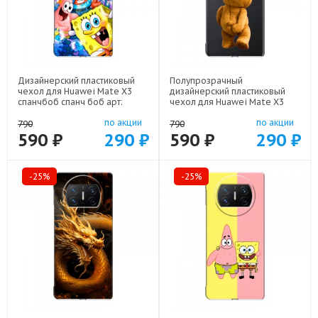
Дизайнерский пластиковый
Полупрозрачный
чехол для Huawei Mate X3
дизайнерский пластиковый
спанчбоб спанч боб арт:
чехол для Huawei Mate X3
82406-22291
Медведь арт: 82406-21952
по акции
по акции
790
790
590 ₽
290 ₽
590 ₽
290 ₽
-25%
-25%