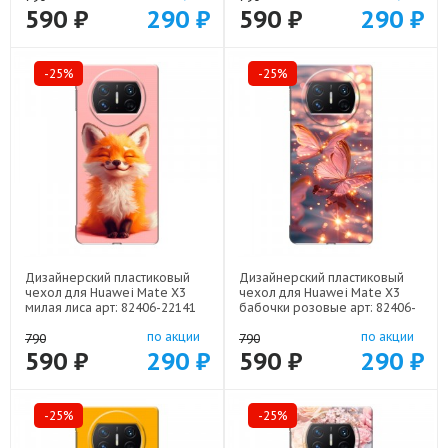
590 ₽
290 ₽
590 ₽
290 ₽
-25%
-25%
Дизайнерский пластиковый
Дизайнерский пластиковый
чехол для Huawei Mate X3
чехол для Huawei Mate X3
милая лиса арт: 82406-22141
бабочки розовые арт: 82406-
22295
по акции
по акции
790
790
590 ₽
290 ₽
590 ₽
290 ₽
-25%
-25%