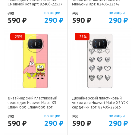
Смешной кот арт: 82406-22537
Миньоны арт: 82406-22342
по акции
по акции
790
790
590 ₽
290 ₽
590 ₽
290 ₽
-25%
-25%
Дизайнерский пластиковый
Дизайнерский пластиковый
чехол для Huawei Mate X3
чехол для Huawei Mate X3 Y2K
Спанч боб Спанчбоб арт:
сердечки арт: 82406-22615
82406-22526
по акции
по акции
790
790
590 ₽
290 ₽
590 ₽
290 ₽