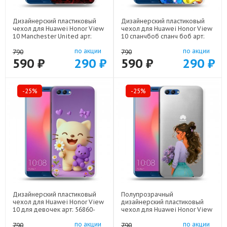
Дизайнерский пластиковый
Дизайнерский пластиковый
чехол для Huawei Honor View
чехол для Huawei Honor View
10 Manchester United арт:
10 спанчбоб спанч боб арт:
56860-22501
56860-22291
по акции
по акции
790
790
590 ₽
290 ₽
590 ₽
290 ₽
-25%
-25%
Дизайнерский пластиковый
Полупрозрачный
чехол для Huawei Honor View
дизайнерский пластиковый
10 для девочек арт: 56860-
чехол для Huawei Honor View
22376
10 девушка цветы арт: 56860-
по акции
по акции
22547
790
790