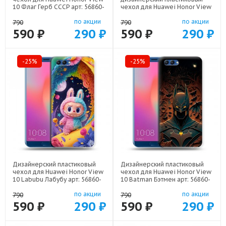
10 Флаг Герб СССР арт: 56860-
чехол для Huawei Honor View
22607
10 кролик зайчик арт: 56860-
по акции
по акции
22224
790
790
590 ₽
290 ₽
590 ₽
290 ₽
-25%
-25%
Дизайнерский пластиковый
Дизайнерский пластиковый
чехол для Huawei Honor View
чехол для Huawei Honor View
10 Labubu Лабубу арт: 56860-
10 Batman Бэтмен арт: 56860-
22595
22523
по акции
по акции
790
790
590 ₽
290 ₽
590 ₽
290 ₽