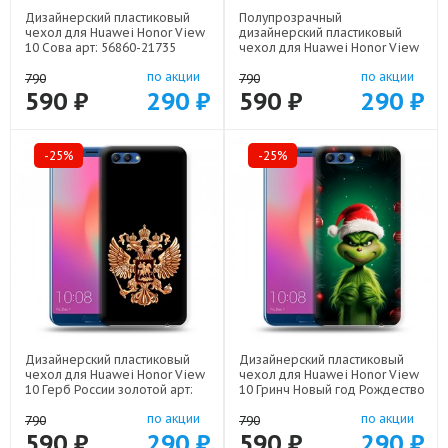
Дизайнерский пластиковый
Полупрозрачный
чехол для Huawei Honor View
дизайнерский пластиковый
10 Сова арт: 56860-21735
чехол для Huawei Honor View
10 Женские принты арт: 56860-
по акции
по акции
21685
790
790
590 ₽
290 ₽
590 ₽
290 ₽
-25%
-25%
Дизайнерский пластиковый
Дизайнерский пластиковый
чехол для Huawei Honor View
чехол для Huawei Honor View
10 Герб России золотой арт:
10 Гринч Новый год Рождество
56860-21817
арт: 56860-22808
по акции
по акции
790
790
590 ₽
290 ₽
590 ₽
290 ₽