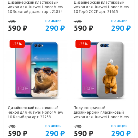
Дизайнерский пластиковый
Дизайнерский пластиковый
чехол для Huawei Honor View
чехол для Huawei Honor View
10 Золотой дракон арт: 21854
10 Герб СССР арт: 21615
по акции
по акции
790
790
590 ₽
290 ₽
590 ₽
290 ₽
-25%
-25%
Дизайнерский пластиковый
Полупрозрачный
чехол для Huawei Honor View
дизайнерский пластиковый
10 Капибара арт: 22258
чехол для Huawei Honor View
10 Медведь арт: 21952
по акции
по акции
790
790
590 ₽
290 ₽
590 ₽
290 ₽