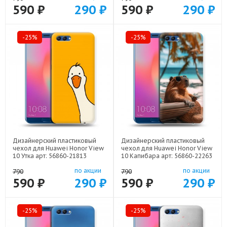
590 ₽
290 ₽
590 ₽
290 ₽
-25%
-25%
Дизайнерский пластиковый
Дизайнерский пластиковый
чехол для Huawei Honor View
чехол для Huawei Honor View
10 Утка арт: 56860-21813
10 Капибара арт: 56860-22263
по акции
по акции
790
790
590 ₽
290 ₽
590 ₽
290 ₽
-25%
-25%