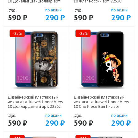
10 Дональд Дак Доллар арт:
10 Флаг России арт: 22530
22603
по акции
по акции
790
790
590 ₽
290 ₽
590 ₽
290 ₽
-25%
-25%
Дизайнерский пластиковый
Дизайнерский пластиковый
чехол для Huawei Honor View
чехол для Huawei Honor View
10 Доллар деньги арт: 22562
10 One Piece Ван Пис арт:
22506
по акции
по акции
790
790
590 ₽
290 ₽
590 ₽
290 ₽