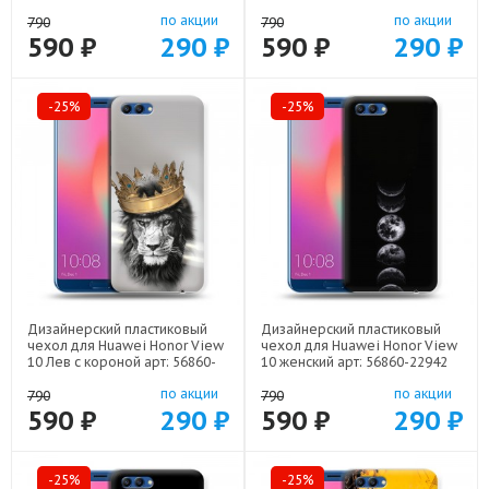
22500
22141
по акции
по акции
790
790
590 ₽
290 ₽
590 ₽
290 ₽
-25%
-25%
Дизайнерский пластиковый
Дизайнерский пластиковый
чехол для Huawei Honor View
чехол для Huawei Honor View
10 Лев с короной арт: 56860-
10 женский арт: 56860-22942
21640
по акции
по акции
790
790
590 ₽
290 ₽
590 ₽
290 ₽
-25%
-25%