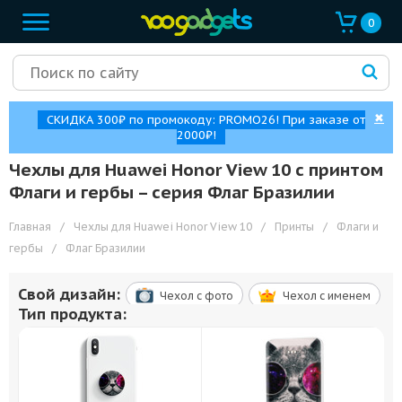
0
✖
СКИДКА 300₽ по промокоду: PROMO26! При заказе от
2000₽!
Чехлы для Huawei Honor View 10 с принтом
Флаги и гербы – cерия Флаг Бразилии
Главная
/
Чехлы для Huawei Honor View 10
/
Принты
/
Флаги и
гербы
/
Флаг Бразилии
Свой дизайн:
Чехол c фото
Чехол c именем
Тип продукта: