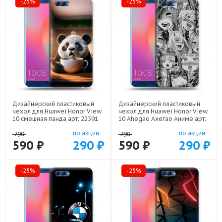
-25%
-25%
Дизайнерский пластиковый
Дизайнерский пластиковый
чехол для Huawei Honor View
чехол для Huawei Honor View
10 смешная панда арт: 22591
10 Ahegao Ахегао Аниме арт:
22519
по акции
по акции
790
790
590 ₽
290 ₽
590 ₽
290 ₽
-25%
-25%