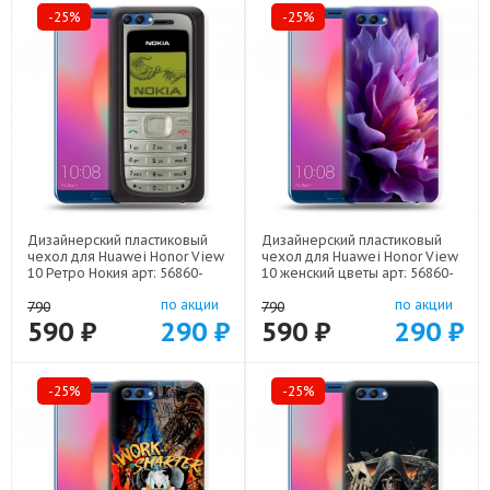
-25%
-25%
Дизайнерский пластиковый
Дизайнерский пластиковый
чехол для Huawei Honor View
чехол для Huawei Honor View
10 Ретро Нокия арт: 56860-
10 женский цветы арт: 56860-
21930
22373
по акции
по акции
790
790
590 ₽
290 ₽
590 ₽
290 ₽
-25%
-25%