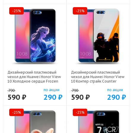
-25%
-25%
Дизайнерский пластиковый
Дизайнерский пластиковый
чехол для Huawei Honor View
чехол для Huawei Honor View
10 Холодное сердце Frozen
10 Контер страйк Counter
арт: 22522
strike арт: 22285
по акции
по акции
790
790
590 ₽
290 ₽
590 ₽
290 ₽
-25%
-25%