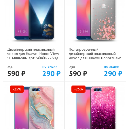
Дизайнерский пластиковый
Полупрозрачный
чехол для Huawei Honor View
дизайнерский пластиковый
10 Миньоны арт: 56860-22609
чехол для Huawei Honor View
10 Ветка сакуры арт: 56860-
по акции
по акции
21771
790
790
590 ₽
290 ₽
590 ₽
290 ₽
-25%
-25%