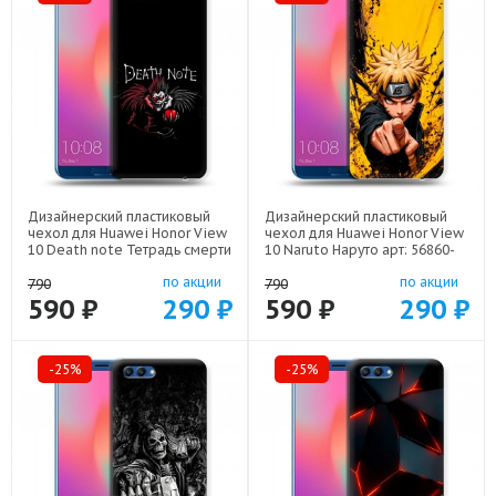
Дизайнерский пластиковый
Дизайнерский пластиковый
чехол для Huawei Honor View
чехол для Huawei Honor View
10 Death note Тетрадь смерти
10 Naruto Наруто арт: 56860-
арт: 56860-22524
22513
по акции
по акции
790
790
590 ₽
290 ₽
590 ₽
290 ₽
-25%
-25%