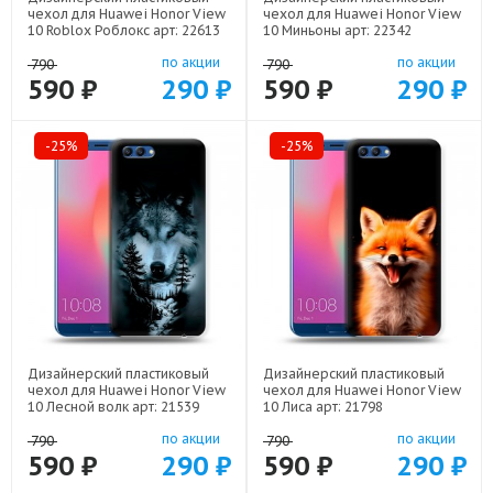
чехол для Huawei Honor View
чехол для Huawei Honor View
10 Roblox Роблокс арт: 22613
10 Миньоны арт: 22342
по акции
по акции
790
790
590 ₽
290 ₽
590 ₽
290 ₽
-25%
-25%
Дизайнерский пластиковый
Дизайнерский пластиковый
чехол для Huawei Honor View
чехол для Huawei Honor View
10 Лесной волк арт: 21539
10 Лиса арт: 21798
по акции
по акции
790
790
590 ₽
290 ₽
590 ₽
290 ₽