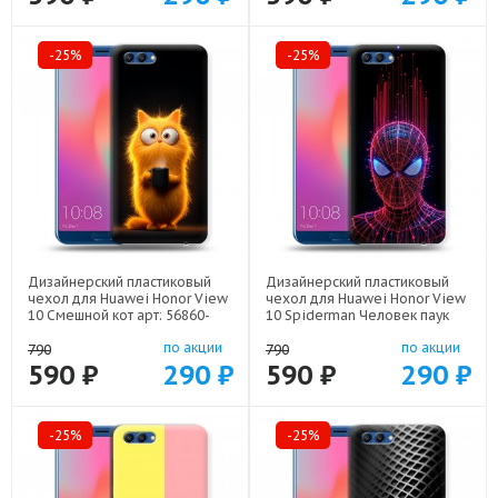
-25%
-25%
Дизайнерский пластиковый
Дизайнерский пластиковый
чехол для Huawei Honor View
чехол для Huawei Honor View
10 Смешной кот арт: 56860-
10 Spiderman Человек паук
22537
арт: 56860-22598
по акции
по акции
790
790
590 ₽
290 ₽
590 ₽
290 ₽
-25%
-25%