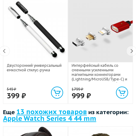
Двусторонний универсальный
Интерфейсный кабель со
емкостной стилус-ручка
сменными усиленными
магнитными коннекторами
(Lightning/MicroUSB/Type-C) и
световым индикатором 1м
549
₽
1799
₽
399
₽
999
₽
13 похожих товаров
Еще
из категории:
Apple Watch Series 4 44 mm