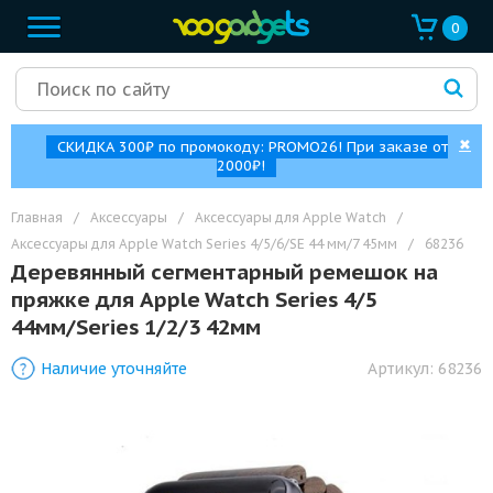
0
✖
СКИДКА 300₽ по промокоду: PROMO26! При заказе от
2000₽!
Главная
/
Аксессуары
/
Аксессуары для Apple Watch
/
Аксессуары для Apple Watch Series 4/5/6/SE 44 мм/7 45мм
/
68236
Деревянный сегментарный ремешок на
пряжке для Apple Watch Series 4/5
44мм/Series 1/2/3 42мм
Наличие уточняйте
Артикул:
68236