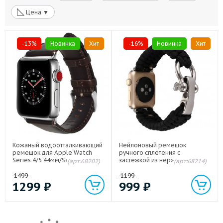
◺
Цена ▼
-13%
Новинка
Хит
-16%
Новинка
Хит
Кожаный водоотталкивающий
Нейлоновый ремешок
ремешок для Apple Watch
ручного сплетения с
Series 4/5 44мм/Series 1/2/3
застежкой из нержавеющей
(арт:68202)
(арт:68214)
42мм Коричневый
стали для Apple Watch Series
4/5 44мм/Series 1/2/3 42мм
1499
1199
Черный
1299
₽
999
₽