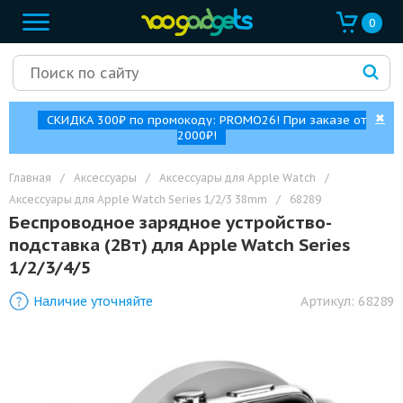
0
✖
СКИДКА 300₽ по промокоду: PROMO26! При заказе от
2000₽!
Главная
/
Аксессуары
/
Аксессуары для Apple Watch
/
Аксессуары для Apple Watch Series 1/2/3 38mm
/
68289
Беспроводное зарядное устройство-
подставка (2Вт) для Apple Watch Series
1/2/3/4/5
Наличие уточняйте
Артикул:
68289