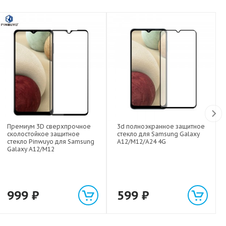
Премиум 3D сверхпрочное
3d полноэкранное защитное
сколостойкое защитное
стекло для Samsung Galaxy
стекло Pinwuyo для Samsung
A12/M12/A24 4G
Galaxy A12/M12
999
₽
599
₽