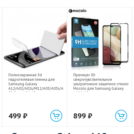
Полноэкранная 3d
Премиум 3D
гидрогелевая пленка для
сверхчувствительное
Samsung Galaxy
ультратонкое защитное стекло
A12/A02/A02s/M12/A03/A03s/A
Mocolo для Samsung Galaxy
03 Core/A24 4G
A12/M12
499
₽
899
₽