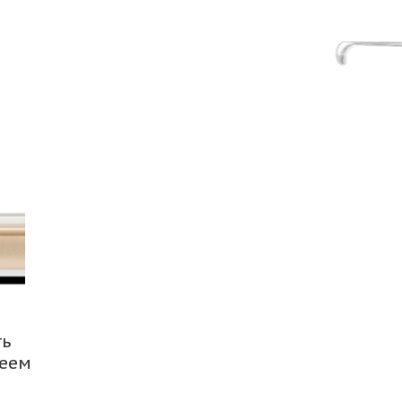
ть
леем