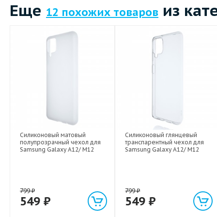
Еще
из кат
12 похожих товаров
Силиконовый матовый
Силиконовый глянцевый
полупрозрачный чехол для
транспарентный чехол для
Samsung Galaxy A12/ M12
Samsung Galaxy A12/ M12
799
₽
799
₽
549
₽
549
₽