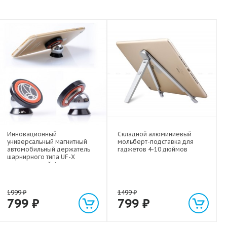
Инновационный
Складной алюминиевый
универсальный магнитный
мольберт-подставка для
автомобильный держатель
гаджетов 4-10 дюймов
шарнирного типа UF-X
экстрасильной фиксации для
любых гаджетов
(смартфонов, планшетов) до 1
кг
1999
₽
1499
₽
799
₽
799
₽