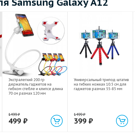
я Samsung Galaxy A12
Экстралегкий 200 гр
Универсальный трипод-штатив
держатель гаджетов на
на гибких ножках 10.5 см для
гибком стебле и клипсе длина
гаджетов размах 55-85 мм
70 см размах 120 мм
1499
₽
1499
₽
499
₽
399
₽