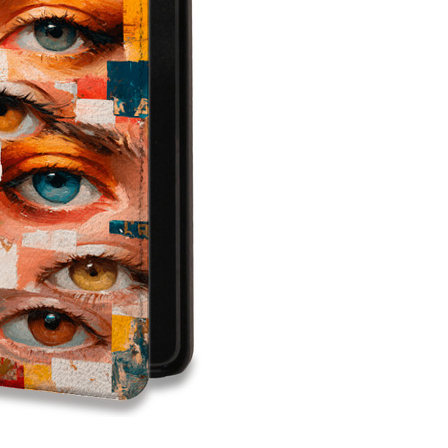
999
590
₽