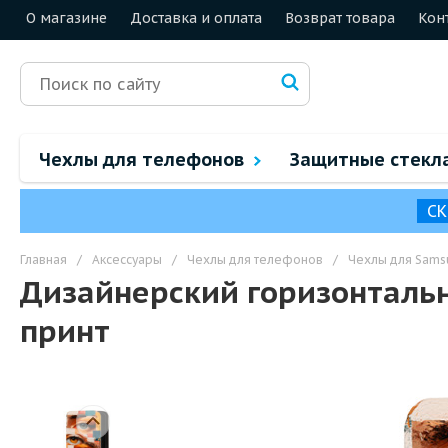
О магазине
Доставка и оплата
Возврат товара
Кон
Чехлы для телефонов
Защитные стекл
СК
Главная
/
Аксессуары
/
Чехлы для телефонов
/
Чехлы для Sams
Дизайнерский горизонталь
принт