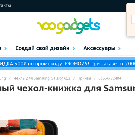
такты
а
Создай свой дизайн
Аксессуары
ИДКА 300₽ по промокоду: PROMO26! При заказе от 200
ung
/
Чехлы для Samsung Galaxy A12
/
Принты
/
83336-22484
ный чехол-книжка для Samsu