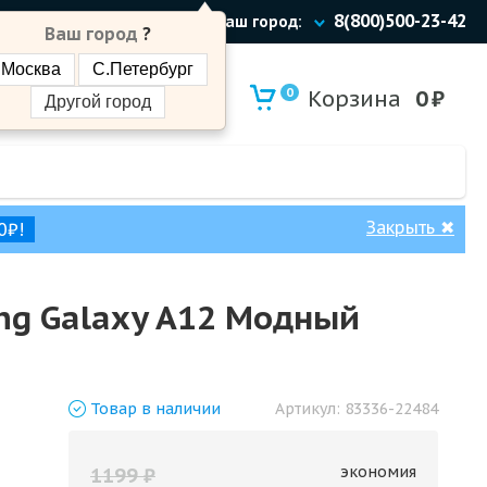
8(800)500-23-42
Ваш город:
Ваш город
?
Москва
С.Петербург
0
Корзина
0
₽
Другой город
Закрыть
✖
0₽!
ng Galaxy A12 Модный
Товар
в наличии
Артикул:
83336-22484
экономия
1199
₽