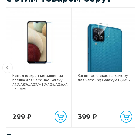
Видео
Неполноэкранная защитная
Защитное стекло на камеру
Вт
пленка для Samsung Galaxy
для Samsung Galaxy A12/M12
A12/A02s/A02/M12/A03/A03s/A
03 Core
299
₽
399
₽