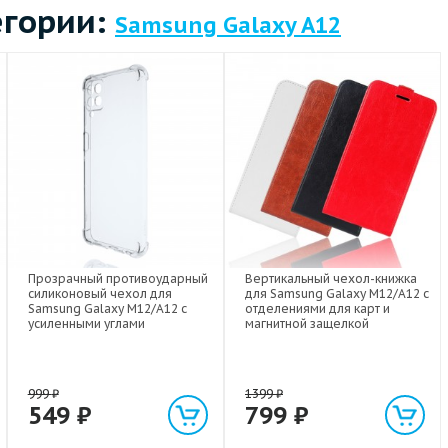
егории:
Samsung Galaxy A12
Прозрачный противоударный
Вертикальный чехол-книжка
силиконовый чехол для
для Samsung Galaxy M12/A12 с
Samsung Galaxy M12/A12 с
отделениями для карт и
усиленными углами
магнитной защелкой
999
₽
1399
₽
549
₽
799
₽