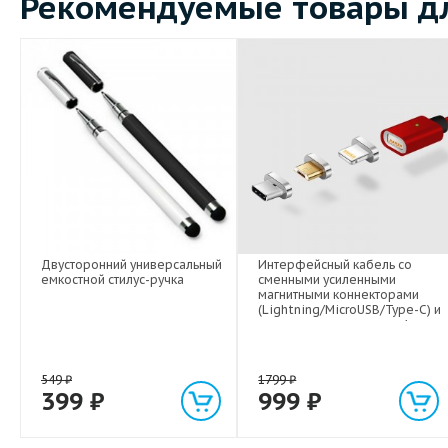
Рекомендуемые товары дл
Двусторонний универсальный
Интерфейсный кабель со
емкостной стилус-ручка
сменными усиленными
магнитными коннекторами
(Lightning/MicroUSB/Type-C) и
световым индикатором 1м
549
₽
1799
₽
399
₽
999
₽