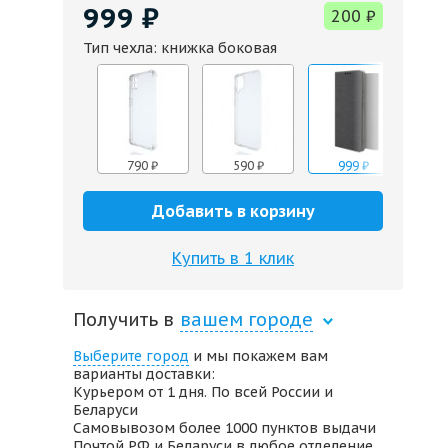
999
₽
200
₽
Тип чехла:
книжка боковая
590
₽
590
₽
₽
790
₽
590
₽
999
₽
590
₽
Добавить в корзину
Купить в 1 клик
999
₽
790
₽
Получить в
вашем городе
Выберите город
и мы покажем вам
варианты доставки:
Курьером от 1 дня. По всей России и
Беларуси
Самовывозом более 1000 пунктов выдачи
Почтой РФ и Беларуси в любое отделение