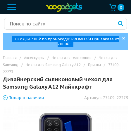
0
✖
СКИДКА 300₽ по промокоду: PROMO26! При заказе от
2000₽!
Главная
/
Аксессуары
/
Чехлы для телефонов
/
Чехлы для
Samsung
/
Чехлы для Samsung Galaxy A12
/
Принты
/
77109-
22273
Дизайнерский силиконовый чехол для
Samsung Galaxy A12 Майнкрафт
Товар
в наличии
Артикул:
77109-22273