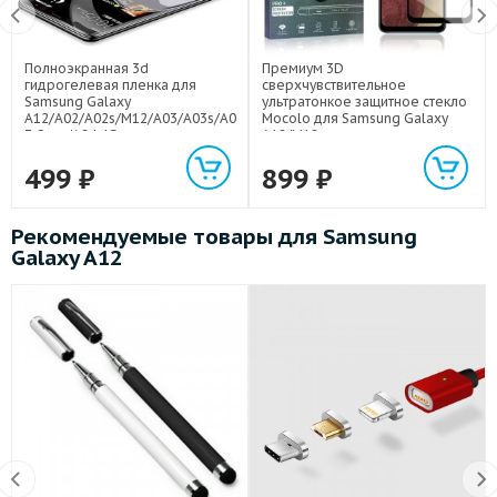
Полноэкранная 3d
Премиум 3D
гидрогелевая пленка для
сверхчувствительное
Samsung Galaxy
ультратонкое защитное стекло
A12/A02/A02s/M12/A03/A03s/A0
Mocolo для Samsung Galaxy
3 Core/A24 4G
A12/M12
499
₽
899
₽
Рекомендуемые товары для Samsung
Galaxy A12