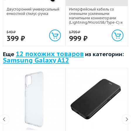
Двусторонний универсальный
Интерфейсный кабель со
емкостной стилус-ручка
сменными усиленными
магнитными коннекторами
(Lightning/MicroUSB/Type-C) и
световым индикатором 1м
549
₽
1799
₽
399
₽
999
₽
12 похожих товаров
Еще
из категории:
Samsung Galaxy A12