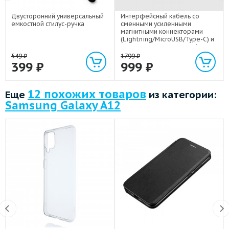
Двусторонний универсальный
Интерфейсный кабель со
емкостной стилус-ручка
сменными усиленными
магнитными коннекторами
(Lightning/MicroUSB/Type-C) и
световым индикатором 1м
549
₽
1799
₽
399
₽
999
₽
12 похожих товаров
Еще
из категории:
Samsung Galaxy A12