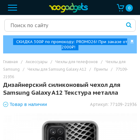
0
✖
СКИДКА 300₽ по промокоду: PROMO26! При заказе от
2000₽!
Главная
/
Аксессуары
/
Чехлы для телефонов
/
Чехлы для
Samsung
/
Чехлы для Samsung Galaxy A12
/
Принты
/
77109-
21936
Дизайнерский силиконовый чехол для
Samsung Galaxy A12 Текстура металла
Товар
в наличии
Артикул:
77109-21936