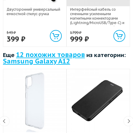
Двусторонний универсальный
Интерфейсный кабель со
емкостной стилус-ручка
сменными усиленными
магнитными коннекторами
(Lightning/MicroUSB/Type-C) и
световым индикатором 1м
549
₽
1799
₽
399
₽
999
₽
12 похожих товаров
Еще
из категории:
Samsung Galaxy A12