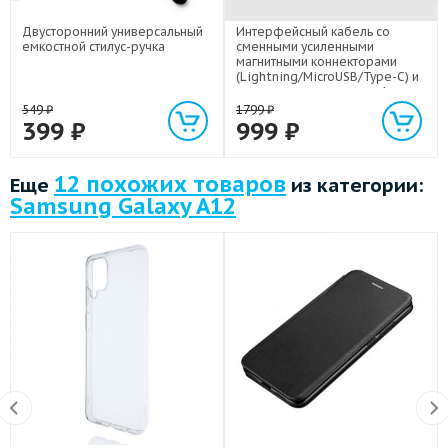
Двусторонний универсальный
Интерфейсный кабель со
емкостной стилус-ручка
сменными усиленными
магнитными коннекторами
(Lightning/MicroUSB/Type-C) и
световым индикатором 1м
549
₽
1799
₽
399
₽
999
₽
12 похожих товаров
Еще
из категории:
Samsung Galaxy A12