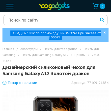
0
✖
СКИДКА 300₽ по промокоду: PROMO26! При заказе от
2000₽!
Главная
/
Аксессуары
/
Чехлы для телефонов
/
Чехлы для
Samsung
/
Чехлы для Samsung Galaxy A12
/
Принты
/
77109-
21854
Дизайнерский силиконовый чехол для
Samsung Galaxy A12 Золотой дракон
Товар
в наличии
Артикул:
77109-21854