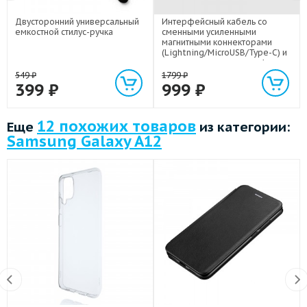
Двусторонний универсальный
Интерфейсный кабель со
емкостной стилус-ручка
сменными усиленными
магнитными коннекторами
(Lightning/MicroUSB/Type-C) и
световым индикатором 1м
549
₽
1799
₽
399
₽
999
₽
12 похожих товаров
Еще
из категории:
Samsung Galaxy A12